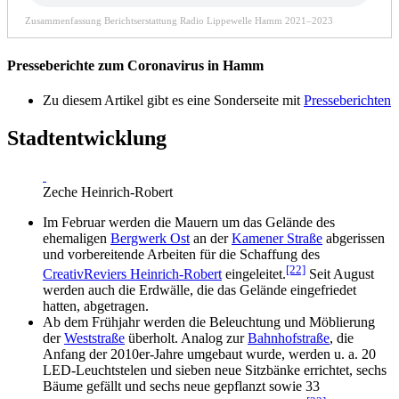
Zusammenfassung Berichtserstattung Radio Lippewelle Hamm 2021–2023
Presseberichte zum Coronavirus in Hamm
Zu diesem Artikel gibt es eine Sonderseite mit
Presseberichten
Stadtentwicklung
Zeche Heinrich-Robert
Im Februar werden die Mauern um das Gelände des
ehemaligen
Bergwerk Ost
an der
Kamener Straße
abgerissen
und vorbereitende Arbeiten für die Schaffung des
[22]
CreativReviers Heinrich-Robert
eingeleitet.
Seit August
werden auch die Erdwälle, die das Gelände eingefriedet
hatten, abgetragen.
Ab dem Frühjahr werden die Beleuchtung und Möblierung
der
Weststraße
überholt. Analog zur
Bahnhofstraße
, die
Anfang der 2010er-Jahre umgebaut wurde, werden u. a. 20
LED-Leuchtstelen und sieben neue Sitzbänke errichtet, sechs
Bäume gefällt und sechs neue gepflanzt sowie 33