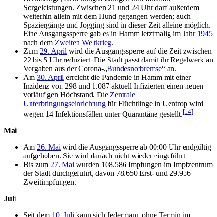
Sorgeleistungen. Zwischen 21 und 24 Uhr darf außerdem
weiterhin allein mit dem Hund gegangen werden; auch
Spaziergänge und Jogging sind in dieser Zeit alleine möglich.
Eine Ausgangssperre gab es in Hamm letztmalig im Jahr
1945
nach dem
Zweiten Weltkrieg
.
Zum
29. April
wird die Ausgangssperre auf die Zeit zwischen
22 bis 5 Uhr reduziert. Die Stadt passt damit ihr Regelwerk an
Vorgaben aus der Corona-„
Bundesnotbremse
“ an.
Am
30. April
erreicht die Pandemie in Hamm mit einer
Inzidenz von 298 und 1.087 aktuell Infizierten einen neuen
vorläufigen Höchstand. Die
Zentrale
Unterbringungseinrichtung
für Flüchtlinge in Uentrop wird
[14]
wegen 14 Infektionsfällen unter Quarantäne gestellt.
Mai
Am
26. Mai
wird die Ausgangssperre ab 00:00 Uhr endgültig
aufgehoben. Sie wird danach nicht wieder eingeführt.
Bis zum
27. Mai
wurden 108.586 Impfungen im Impfzentrum
der Stadt durchgeführt, davon 78.650 Erst- und 29.936
Zweitimpfungen.
Juli
Seit dem
10. Juli
kann sich Jedermann ohne Termin im