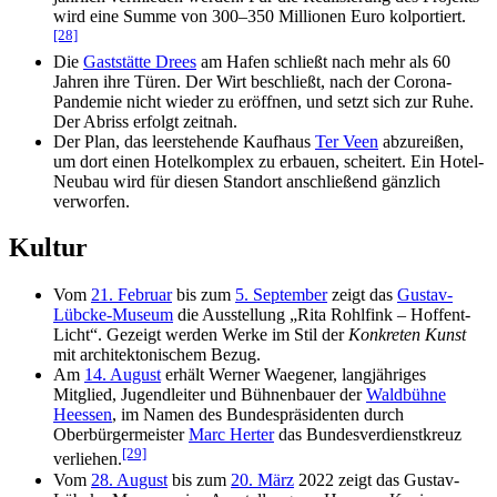
wird eine Summe von 300–350 Millionen Euro kolportiert.
[28]
Die
Gaststätte Drees
am Hafen schließt nach mehr als 60
Jahren ihre Türen. Der Wirt beschließt, nach der Corona-
Pandemie nicht wieder zu eröffnen, und setzt sich zur Ruhe.
Der Abriss erfolgt zeitnah.
Der Plan, das leerstehende Kaufhaus
Ter Veen
abzureißen,
um dort einen Hotelkomplex zu erbauen, scheitert. Ein Hotel-
Neubau wird für diesen Standort anschließend gänzlich
verworfen.
Kultur
Vom
21. Februar
bis zum
5. September
zeigt das
Gustav-
Lübcke-Museum
die Ausstellung „Rita Rohlfink – Hoffent-
Licht“. Gezeigt werden Werke im Stil der
Konkreten Kunst
mit architektonischem Bezug.
Am
14. August
erhält Werner Waegener, langjähriges
Mitglied, Jugendleiter und Bühnenbauer der
Waldbühne
Heessen
, im Namen des Bundespräsidenten durch
Oberbürgermeister
Marc Herter
das Bundesverdienstkreuz
[29]
verliehen.
Vom
28. August
bis zum
20. März
2022 zeigt das Gustav-