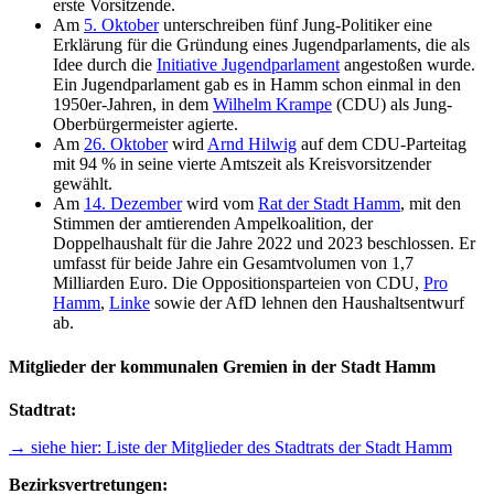
erste Vorsitzende.
Am
5. Oktober
unterschreiben fünf Jung-Politiker eine
Erklärung für die Gründung eines Jugendparlaments, die als
Idee durch die
Initiative Jugendparlament
angestoßen wurde.
Ein Jugendparlament gab es in Hamm schon einmal in den
1950er-Jahren, in dem
Wilhelm Krampe
(CDU) als Jung-
Oberbürgermeister agierte.
Am
26. Oktober
wird
Arnd Hilwig
auf dem CDU-Parteitag
mit 94 % in seine vierte Amtszeit als Kreisvorsitzender
gewählt.
Am
14. Dezember
wird vom
Rat der Stadt Hamm
, mit den
Stimmen der amtierenden Ampelkoalition, der
Doppelhaushalt für die Jahre 2022 und 2023 beschlossen. Er
umfasst für beide Jahre ein Gesamtvolumen von 1,7
Milliarden Euro. Die Oppositionsparteien von CDU,
Pro
Hamm
,
Linke
sowie der AfD lehnen den Haushaltsentwurf
ab.
Mitglieder der kommunalen Gremien in der Stadt Hamm
Stadtrat:
→ siehe hier: Liste der Mitglieder des Stadtrats der Stadt Hamm
Bezirksvertretungen: