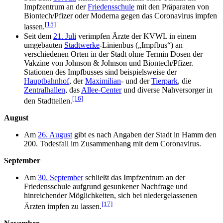
Impfzentrum an der
Friedensschule
mit den Präparaten von
Biontech/Pfizer oder Moderna gegen das Coronavirus impfen
[15]
lassen.
Seit dem
21. Juli
verimpfen Ärzte der KVWL in einem
umgebauten
Stadtwerke
-Linienbus („Impfbus“) an
verschiedenen Orten in der Stadt ohne Termin Dosen der
Vakzine von Johnson & Johnson und Biontech/Pfizer.
Stationen des Impfbusses sind beispielsweise der
Hauptbahnhof
, der
Maximilian
- und der
Tierpark
, die
Zentralhallen
, das
Allee-Center
und diverse Nahversorger in
[16]
den Stadtteilen.
August
Am
26. August
gibt es nach Angaben der Stadt in Hamm den
200. Todesfall im Zusammenhang mit dem Coronavirus.
September
Am
30. September
schließt das Impfzentrum an der
Friedensschule aufgrund gesunkener Nachfrage und
hinreichender Möglichkeiten, sich bei niedergelassenen
[17]
Ärzten impfen zu lassen.