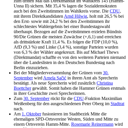
zum dritten Mal das Direktmandat im Wahlkreis 145 (Hamm-
Unna II) sichern. Mit 35,4 % lagen die Sozialdemokraten
auch bei den Zweitstimmen im Wahlkreis vorne. Die
CDU
,
mit ihrem Direktkandidaten
Arnd Hilwig
, holt mit 26,5 % bei
den Erst- sowie mit 24,2 % bei den Zweitstimmen ihr
schlechtestes Wahlergebnis bei einer Bundestagswahl
überhaupt. Bezogen auf die Zweitstimmen erzielen Bündnis
90/Die Grünen die meisten Zuwächse (+,6,1) und erreichen
als drittstärkste Kraft 11,4 %. Es folgen die FDP (10,0 %),
AfD (9,3 %) und Linke (3,4 %), sonstige Parteien wurden
von 6,3 % der Wähler angekreuzt. Bis auf Michael Thews
(Direktmandat) schaffte es von den weiteren Parteien niemand
über die Landeslisten in den Deutschen Bundestag nach
Berlin einzuziehen.
Bei der Mitgliederversammlung der Grünen vom
30.
September
wird
Arnela Sačić
in ihrem Amt als Sprecherin
bestätigt. Als neue Sprecherin wird zusätzlich
Christina
Boettcher
gewählt. Somit haben die Hammer Grünen erstmals
in ihrer Geschichte zwei Sprecherinnen.
Zum
30. September
rückt für die
CDU
-Fraktion Maximilian
Weißenberg für den ausgeschiedenen Peter Oberg im
Stadtrat
nach.
Am
1. Oktober
fusionieren im Stadtbezirk Mitte die
ehemaligen SPD-Ortsvereine Westen, Süden und Mitte zu
einem Ortsverein Hamm-Mitte.
Rosemarie Reinermann
wird