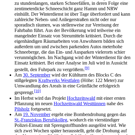
zu stundenlangen, starken Schneefällen, in deren Folge eine
zentimeterdicke Schneeschicht ganz Hamm und NRW
einhüllt. Der Winterdienst ist über Tage überfordert und kann
zahlreiche Neben- und Anliegerstraßen nicht oder nur
sporadisch räumen, was stellenweise zur Vereisung der
Fahrbahn führt. Aus der Bevölkerung wird teilweise ein
mangelnder Einsatz von Streumitteln kritisiert. Durch die
eigenhändigen Räumarbeiten von Anwohnern bilden sich
außerdem um und zwischen parkenden Autos meterhohe
Schneeberge, die das Ein- und Ausparken vielerorts schier
verunmöglichen. Im Nachgang wird der Winterdienst für den
Einsatz kritisiert. Bei einer Analyse im Juli wird in Aussicht
[9]
gestellt, den Fuhrpark zu vergrößern.
Am
30. September
wird der Kühlturm des Blocks C des
stillgelegten
Kraftwerks Westfalen
(Höhe: 122 Meter) zur
Umwandlung des Areals in eine Grünfläche erfolgreich
[10]
gesprengt.
Im Herbst wird das Projekt
Hochzeitswald
mit einer ersten
Pflanzung im neuen
Hochzeitswald Westtünnen
nahe des
Pilsholz
fortgesetzt.
Am
19. November
ergeht eine Bombendrohung gegen das
St.-Franziskus Berufskolleg
, wodurch ein vierstündiger
Polizei-Einsatz mit Sprengstoffhunden ausgelöst wird. Wie
sich zwei Wochen später herausstellt, geht die Drohung auf