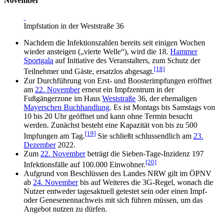
November
Impfstation in der Weststraße 36
Nachdem die Infektionszahlen bereits seit einigen Wochen
wieder ansteigen („vierte Welle“), wird die 18.
Hammer
Sportgala
auf Initiative des Veranstalters, zum Schutz der
[18]
Teilnehmer und Gäste, ersatzlos abgesagt.
Zur Durchführung von Erst- und Boosterimpfungen eröffnet
am
22. November
erneut ein Impfzentrum in der
Fußgängerzone im Haus
Weststraße
36, der ehemaligen
Mayerschen Buchhandlung
. Es ist Montags bis Samstags von
10 bis 20 Uhr geöffnet und kann ohne Termin besucht
werden. Zunächst besteht eine Kapazität von bis zu 500
[19]
Impfungen am Tag.
Sie schließt schlussendlich am
23.
Dezember
2022.
Zum
22. November
beträgt die Sieben-Tage-Inzidenz 197
[20]
Infektionsfälle auf 100.000 Einwohner.
Aufgrund von Beschlüssen des Landes NRW gilt im ÖPNV
ab
24. November
bis auf Weiteres die 3G-Regel, wonach die
Nutzer entweder tagesaktuell getestet sein oder einen Impf-
oder Genesenennachweis mit sich führen müssen, um das
Angebot nutzen zu dürfen.