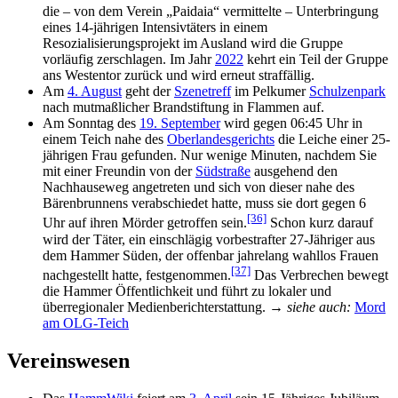
die – von dem Verein „Paidaia“ vermittelte – Unterbringung
eines 14-jährigen Intensivtäters in einem
Resozialisierungsprojekt im Ausland wird die Gruppe
vorläufig zerschlagen. Im Jahr
2022
kehrt ein Teil der Gruppe
ans Westentor zurück und wird erneut straffällig.
Am
4. August
geht der
Szenetreff
im Pelkumer
Schulzenpark
nach mutmaßlicher Brandstiftung in Flammen auf.
Am Sonntag des
19. September
wird gegen 06:45 Uhr in
einem Teich nahe des
Oberlandesgerichts
die Leiche einer 25-
jährigen Frau gefunden. Nur wenige Minuten, nachdem Sie
mit einer Freundin von der
Südstraße
ausgehend den
Nachhauseweg angetreten und sich von dieser nahe des
Bärenbrunnens verabschiedet hatte, muss sie dort gegen 6
[36]
Uhr auf ihren Mörder getroffen sein.
Schon kurz darauf
wird der Täter, ein einschlägig vorbestrafter 27-Jähriger aus
dem Hammer Süden, der offenbar jahrelang wahllos Frauen
[37]
nachgestellt hatte, festgenommen.
Das Verbrechen bewegt
die Hammer Öffentlichkeit und führt zu lokaler und
überregionaler Medienberichterstattung. →
siehe auch:
Mord
am OLG-Teich
Vereinswesen