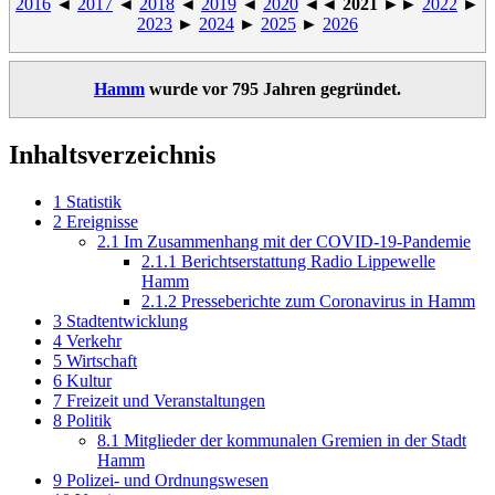
2016
◄
2017
◄
2018
◄
2019
◄
2020
◄◄
2021
►►
2022
►
2023
►
2024
►
2025
►
2026
Hamm
wurde vor 795 Jahren gegründet.
Inhaltsverzeichnis
1
Statistik
2
Ereignisse
2.1
Im Zusammenhang mit der COVID-19-Pandemie
2.1.1
Berichtserstattung Radio Lippewelle
Hamm
2.1.2
Presseberichte zum Coronavirus in Hamm
3
Stadtentwicklung
4
Verkehr
5
Wirtschaft
6
Kultur
7
Freizeit und Veranstaltungen
8
Politik
8.1
Mitglieder der kommunalen Gremien in der Stadt
Hamm
9
Polizei- und Ordnungswesen