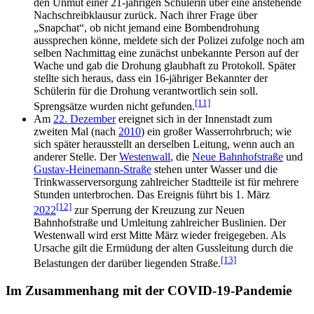
den Unmut einer 21-jährigen Schülerin über eine anstehende
Nachschreibklausur zurück. Nach ihrer Frage über
„Snapchat“, ob nicht jemand eine Bombendrohung
aussprechen könne, meldete sich der Polizei zufolge noch am
selben Nachmittag eine zunächst unbekannte Person auf der
Wache und gab die Drohung glaubhaft zu Protokoll. Später
stellte sich heraus, dass ein 16-jähriger Bekannter der
Schülerin für die Drohung verantwortlich sein soll.
[11]
Sprengsätze wurden nicht gefunden.
Am
22. Dezember
ereignet sich in der Innenstadt zum
zweiten Mal (nach
2010
) ein großer Wasserrohrbruch; wie
sich später herausstellt an derselben Leitung, wenn auch an
anderer Stelle. Der
Westenwall
, die
Neue Bahnhofstraße
und
Gustav-Heinemann-Straße
stehen unter Wasser und die
Trinkwasserversorgung zahlreicher Stadtteile ist für mehrere
Stunden unterbrochen. Das Ereignis führt bis 1. März
[12]
2022
zur Sperrung der Kreuzung zur Neuen
Bahnhofstraße und Umleitung zahlreicher Buslinien. Der
Westenwall wird erst Mitte März wieder freigegeben. Als
Ursache gilt die Ermüdung der alten Gussleitung durch die
[13]
Belastungen der darüber liegenden Straße.
Im Zusammenhang mit der COVID-19-Pandemie