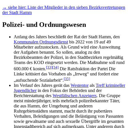
→ siehe hier: Liste der Mitglieder in den sieben Bezirksvertretungen
der Stadt Hamm
Polizei- und Ordnungswesen
Anfang des Jahres beschließt der Rat der Stadt Hamm, den
Kommunalen Ordnungsdienst
bis 2022 von 19 auf 49
Mitarbeiter aufzustocken. Als Grund wird eine Ausweitung
der Aufgaben benannt. So sollen, analog zu den
Bezirksbeamten der Polizei, in den Stadtbezirken regelmäßig
Teams des KOD eingesetzt werden. Die Maßnahme soll rund
[33]
[34]
600.000 € kosten.
Die Ratsfraktion der Partei Die
Linke kritisiert das Vorhaben als „Irrweg“ und fordert eine
[35]
„aufsuchende Sozialarbeit“.
Im Verlauf des Jahres gerät das
Westentor
als
Treff krimineller
Jugendlicher
in den Fokus der Behörden und der
Berichterstattung des
Westfälischen Anzeigers
. Die Gruppe
meist minderjähriger, teils mehrfach polizeibekannter Täter,
die aus Hamm, der Umgebung und anderen
Ruhrgebietsstädten stammt, macht durch ihr pubertäres
Verhalten, Beleidigungen und die Belästigung von Passanten
sowie gewaltsame und auch sexuelle Übergriffe im gesamten
Innenstadtbereich auf sich aufmerksam. Unter anderem durch