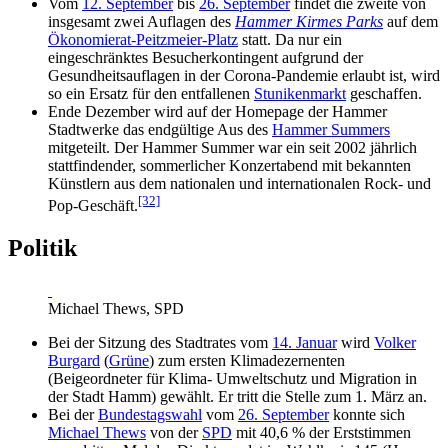
Vom
12. September
bis
26. September
findet die zweite von
insgesamt zwei Auflagen des
Hammer Kirmes Parks
auf dem
Ökonomierat-Peitzmeier-Platz
statt. Da nur ein
eingeschränktes Besucherkontingent aufgrund der
Gesundheitsauflagen in der Corona-Pandemie erlaubt ist, wird
so ein Ersatz für den entfallenen
Stunikenmarkt
geschaffen.
Ende Dezember wird auf der Homepage der Hammer
Stadtwerke das endgültige Aus des
Hammer Summers
mitgeteilt. Der Hammer Summer war ein seit 2002 jährlich
stattfindender, sommerlicher Konzertabend mit bekannten
Künstlern aus dem nationalen und internationalen Rock- und
[32]
Pop-Geschäft.
Politik
Michael Thews, SPD
Bei der Sitzung des Stadtrates vom
14. Januar
wird
Volker
Burgard
(
Grüne
) zum ersten Klimadezernenten
(Beigeordneter für Klima- Umweltschutz und Migration in
der Stadt Hamm) gewählt. Er tritt die Stelle zum 1. März an.
Bei der
Bundestagswahl
vom
26. September
konnte sich
Michael Thews
von der
SPD
mit 40,6 % der Erststimmen