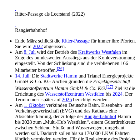
Ritter-Passage als Leerstand (2022)
Rangierbahnhof
Ende März schließt die
Ritter-Passage
für immer ihre Pforten.
Sie wird
2022
abgerissen.
Am
8. Juli
wird der Betrieb des
Kraftwerks Westfalen
im
Zuge des bundesweiten Ausstiegs aus der Kohleverstromung
eingestellt. Von der Schließung sind die verbliebenen 166
[26]
Mitarbeiter betroffen.
14. Juli
: Die
Stadtwerke Hamm
und Trianel Energieprojekte
GmbH & Co. KG Aachen gründen die
Projektgesellschaft
[27]
Wasserstoffzentrum Hamm GmbH & Co. KG
.
Ziel ist die
Errichtung des
Wasserstoffzentrum Westfalen
bis
2024
. Der
Termin muss später auf
2025
berichtigt werden.
Am
1. Oktober
verkünden Deutsche Bahn, Eisenbahn- und
Verkehrsgewerkschaft (EVG) und das Rathaus eine
Absichtserklärung, der zufolge der
Rangierbahnhof
Hamm
bis 2028 zum „Multi-Hub Westfalen“, einem Güterdrehkreuz
zwischen Schiene, Straße und Wasserwegen, umgebaut
werden soll. Dadurch sollen bis zu 170.000 LKW-Fahrten
jährlich vermieden werden. Für die Realisierung des Projekts