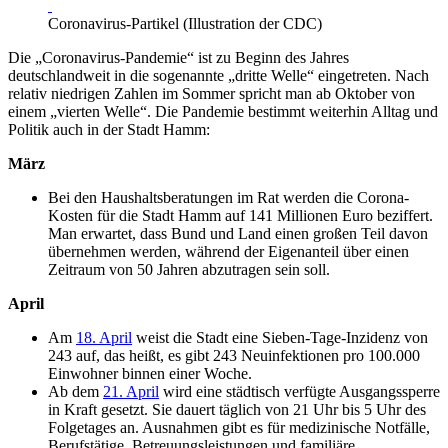
Coronavirus-Partikel (Illustration der CDC)
Die „Coronavirus-Pandemie“ ist zu Beginn des Jahres
deutschlandweit in die sogenannte „dritte Welle“ eingetreten. Nach
relativ niedrigen Zahlen im Sommer spricht man ab Oktober von
einem „vierten Welle“. Die Pandemie bestimmt weiterhin Alltag und
Politik auch in der Stadt Hamm:
März
Bei den Haushaltsberatungen im Rat werden die Corona-
Kosten für die Stadt Hamm auf 141 Millionen Euro beziffert.
Man erwartet, dass Bund und Land einen großen Teil davon
übernehmen werden, während der Eigenanteil über einen
Zeitraum von 50 Jahren abzutragen sein soll.
April
Am
18. April
weist die Stadt eine Sieben-Tage-Inzidenz von
243 auf, das heißt, es gibt 243 Neuinfektionen pro 100.000
Einwohner binnen einer Woche.
Ab dem
21. April
wird eine städtisch verfügte Ausgangssperre
in Kraft gesetzt. Sie dauert täglich von 21 Uhr bis 5 Uhr des
Folgetages an. Ausnahmen gibt es für medizinische Notfälle,
Berufstätige, Betreuungsleistungen und familiäre