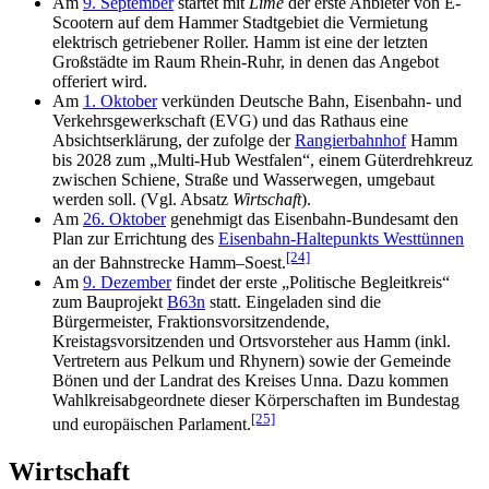
Am
9. September
startet mit
Lime
der erste Anbieter von E-
Scootern auf dem Hammer Stadtgebiet die Vermietung
elektrisch getriebener Roller. Hamm ist eine der letzten
Großstädte im Raum Rhein-Ruhr, in denen das Angebot
offeriert wird.
Am
1. Oktober
verkünden Deutsche Bahn, Eisenbahn- und
Verkehrsgewerkschaft (EVG) und das Rathaus eine
Absichtserklärung, der zufolge der
Rangierbahnhof
Hamm
bis 2028 zum „Multi-Hub Westfalen“, einem Güterdrehkreuz
zwischen Schiene, Straße und Wasserwegen, umgebaut
werden soll. (Vgl. Absatz
Wirtschaft
).
Am
26. Oktober
genehmigt das Eisenbahn-Bundesamt den
Plan zur Errichtung des
Eisenbahn-Haltepunkts Westtünnen
[24]
an der Bahnstrecke Hamm–Soest.
Am
9. Dezember
findet der erste „Politische Begleitkreis“
zum Bauprojekt
B63n
statt. Eingeladen sind die
Bürgermeister, Fraktionsvorsitzendende,
Kreistagsvorsitzenden und Ortsvorsteher aus Hamm (inkl.
Vertretern aus Pelkum und Rhynern) sowie der Gemeinde
Bönen und der Landrat des Kreises Unna. Dazu kommen
Wahlkreisabgeordnete dieser Körperschaften im Bundestag
[25]
und europäischen Parlament.
Wirtschaft