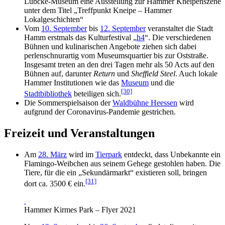
Lübcke-Museum eine Ausstellung zur Hammer Kneipenszene
unter dem Titel „Treffpunkt Kneipe – Hammer
Lokalgeschichten“
Vom
10. September
bis
12. September
veranstaltet die Stadt
Hamm erstmals das Kulturfestival „
h4
“. Die verschiedenen
Bühnen und kulinarischen Angebote ziehen sich dabei
perlenschnurartig vom Museumsquartier bis zur Oststraße.
Insgesamt treten an den drei Tagen mehr als 50 Acts auf den
Bühnen auf, darunter
Return
und
Sheffield Steel
. Auch lokale
Hammer Institutionen wie das
Museum
und die
[30]
Stadtbibliothek
beteiligen sich.
Die Sommerspielsaison der
Waldbühne Heessen
wird
aufgrund der Coronavirus-Pandemie gestrichen.
Freizeit und Veranstaltungen
Am
28. März
wird im
Tierpark
entdeckt, dass Unbekannte ein
Flamingo-Weibchen aus seinem Gehege gestohlen haben. Die
Tiere, für die ein „Sekundärmarkt“ existieren soll, bringen
[31]
dort ca. 3500 € ein.
Hammer Kirmes Park – Flyer 2021