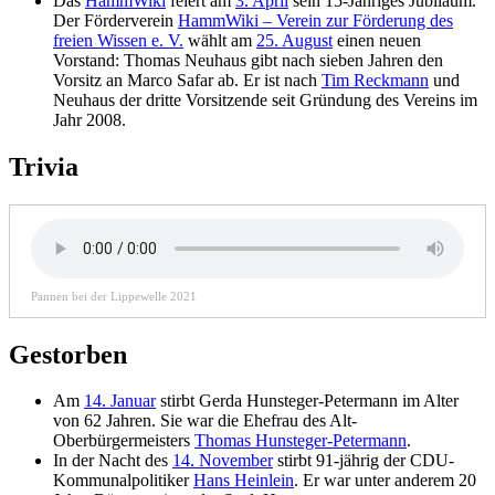
Das
HammWiki
feiert am
3. April
sein 15-Jähriges Jubiläum.
Der Förderverein
HammWiki – Verein zur Förderung des
freien Wissen e. V.
wählt am
25. August
einen neuen
Vorstand: Thomas Neuhaus gibt nach sieben Jahren den
Vorsitz an Marco Safar ab. Er ist nach
Tim Reckmann
und
Neuhaus der dritte Vorsitzende seit Gründung des Vereins im
Jahr 2008.
Trivia
Pannen bei der Lippewelle 2021
Gestorben
Am
14. Januar
stirbt Gerda Hunsteger-Petermann im Alter
von 62 Jahren. Sie war die Ehefrau des Alt-
Oberbürgermeisters
Thomas Hunsteger-Petermann
.
In der Nacht des
14. November
stirbt 91-jährig der CDU-
Kommunalpolitiker
Hans Heinlein
. Er war unter anderem 20