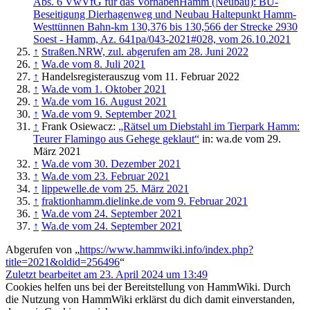
Abs. 6 VwVfG für das VorhabenHamm (Neubau): BÜ-
Beseitigung Dierhagenweg und Neubau Haltepunkt Hamm-
Westtünnen Bahn-km 130,376 bis 130,566 der Strecke 2930
Soest - Hamm, Az. 641pa/043-2021#028, vom 26.10.2021
↑
Straßen.NRW, zul. abgerufen am 28. Juni 2022
↑
Wa.de vom 8. Juli 2021
↑
Handelsregisterauszug vom 11. Februar 2022
↑
Wa.de vom 1. Oktober 2021
↑
Wa.de vom 16. August 2021
↑
Wa.de vom 9. September 2021
↑
Frank Osiewacz:
„Rätsel um Diebstahl im Tierpark Hamm:
Teurer Flamingo aus Gehege geklaut“
in: wa.de vom 29.
März 2021
↑
Wa.de vom 30. Dezember 2021
↑
Wa.de vom 23. Februar 2021
↑
lippewelle.de vom 25. März 2021
↑
fraktionhamm.dielinke.de vom 9. Februar 2021
↑
Wa.de vom 24. September 2021
↑
Wa.de vom 24. September 2021
Abgerufen von „
https://www.hammwiki.info/index.php?
title=2021&oldid=256496
“
Zuletzt bearbeitet am 23. April 2024 um 13:49
Cookies helfen uns bei der Bereitstellung von HammWiki. Durch
die Nutzung von HammWiki erklärst du dich damit einverstanden,