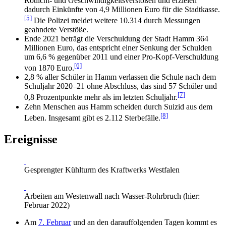
Rotlicht- und Geschwindigkeitsverstößen und erzielen
dadurch Einkünfte von 4,9 Millionen Euro für die Stadtkasse.
[5]
Die Polizei meldet weitere 10.314 durch Messungen
geahndete Verstöße.
Ende 2021 beträgt die Verschuldung der Stadt Hamm 364
Millionen Euro, das entspricht einer Senkung der Schulden
um 6,6 % gegenüber 2011 und einer Pro-Kopf-Verschuldung
[6]
von 1870 Euro.
2,8 % aller Schüler in Hamm verlassen die Schule nach dem
Schuljahr 2020–21 ohne Abschluss, das sind 57 Schüler und
[7]
0,8 Prozentpunkte mehr als im letzten Schuljahr.
Zehn Menschen aus Hamm scheiden durch Suizid aus dem
[8]
Leben. Insgesamt gibt es 2.112 Sterbefälle.
Ereignisse
Gesprengter Kühlturm des Kraftwerks Westfalen
Arbeiten am Westenwall nach Wasser-Rohrbruch (hier:
Februar 2022)
Am
7. Februar
und an den darauffolgenden Tagen kommt es