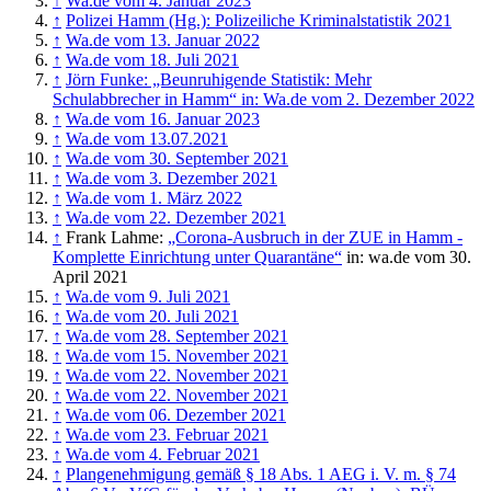
↑
Wa.de vom 4. Januar 2023
↑
Polizei Hamm (Hg.): Polizeiliche Kriminalstatistik 2021
↑
Wa.de vom 13. Januar 2022
↑
Wa.de vom 18. Juli 2021
↑
Jörn Funke: „Beunruhigende Statistik: Mehr
Schulabbrecher in Hamm“ in: Wa.de vom 2. Dezember 2022
↑
Wa.de vom 16. Januar 2023
↑
Wa.de vom 13.07.2021
↑
Wa.de vom 30. September 2021
↑
Wa.de vom 3. Dezember 2021
↑
Wa.de vom 1. März 2022
↑
Wa.de vom 22. Dezember 2021
↑
Frank Lahme:
„Corona-Ausbruch in der ZUE in Hamm -
Komplette Einrichtung unter Quarantäne“
in: wa.de vom 30.
April 2021
↑
Wa.de vom 9. Juli 2021
↑
Wa.de vom 20. Juli 2021
↑
Wa.de vom 28. September 2021
↑
Wa.de vom 15. November 2021
↑
Wa.de vom 22. November 2021
↑
Wa.de vom 22. November 2021
↑
Wa.de vom 06. Dezember 2021
↑
Wa.de vom 23. Februar 2021
↑
Wa.de vom 4. Februar 2021
↑
Plangenehmigung gemäß § 18 Abs. 1 AEG i. V. m. § 74