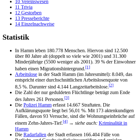
10
Vereinswesen
11
Trivia
12
Gestorben
13
Presseberichte
14
Einzelnachweise
Statistik
In Hamm leben 180.778 Menschen. Hiervon sind 12.500
über 80 Jahre alt (doppelt so viele wie 2001) und 31.300
Minderjährige (5500 weniger als 2001). 39 % der Einwohner
[1]
haben einen Migrationshintergrund.
Arbeitslose
in der Stadt Hamm (im Jahresmittel): 8.049, das
entspricht einer durchschnittlichen Arbeitslosenquote von
[2]
8,5 %. Darunter sind 4.144 Langzeitarbeitslose.
Die Zahl der nur geduldeten Flüchtlinge beträgt zum Ende
[3]
des Jahres 261 Personen.
Die
Polizei Hamm
erfasst 14.667 Straftaten. Die
Aufklärungsquote liegt bei 56,01 %. Mit 173 aktenkundigen
Fällen, davon 93 Versuche, sind die Wohnungseinbrüche auf
[4]
einem Zehn-Jahres-Tief.
→
siehe auch:
Kriminalität in
Hamm
Die
Radarfallen
der Stadt erfassen 166.404 Fälle von