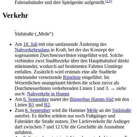
[23]
Fahrradständer und drei Spielgeräte aufgestellt.
Verkehr
Südstraße („Meile“)
Am
18. Juli
tritt eine umfassende Änderung des
Nahverkehrsplans
in Kraft, bei der das Konzept der
sogenannten
Durchmesserlinien
eingeführt wird. Solche
verbinden zwei Stadtbezirke über den Hauptbahnhof direkt
miteinander, wodurch auf bestimmten Fahrten Umstiege
entfallen. Zusätzlich wird erstmals eine alle Stadtteile
miteinander vernetzende
Ringlinie
eingeführt. Im
Wesentlichen unangetastet bleiben die schon zuvor als
Durchmesserlinien verkehrenden Linien 1 und 3. →
siehe
auch:
Nahverkehr in Hamm
Am
6. September
startet der
Bürgerbus Hamm-Süd
mit den
Linien
B1
und
B2
.
Zum
8. September
wird die Hammer
Meile
an der
Südstraße
autofrei. Es dürfen seitdem nur noch Fußgänger und
Fahrräder die Straße nutzen. Der Lieferverkehr für Anlieger
darf zwischen 7 und 12 Uhr die Geschäfte als Ausnahme
anfahren.