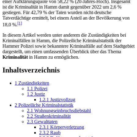
einer Aufklärungsquote von 58,22 % (20-Jahres-Hoch). Insgesamt
ist die Kriminalität in Hamm damit gegenüber 2022 um 2,6 %
gestiegen. Für 42,79 % der Taten wurden nicht-deutsche
Tatverdächtige ermittelt, bei einem Anteil an der Bevölkerung von
[1]
18,0 %.
In diesem Artikel werden unter anderem die Zuständigkeiten bei
Kriminalfällen in Hamm, die Polizeiliche Kriminalstatistik der
Hammer Polizei sowie bekanntere Kriminalfälle auf dem Stadtgebiet
dargestellt, um einen umfassenden Überblick über das Thema
Kriminalität
in Hamm zu ermöglichen.
Inhaltsverzeichnis
1
Zuständigkeiten
1.1
Polizei
1.2
Justiz
1.2.1
Justizvollzug
2
Polizeiliche Kriminalstatistik
2.1
Wohnungseinbruchsdiebstahl
2.2
Straßenkriminalität
2.3
Gewalttaten
2.3.1
Körperverletzung
2.3.2
Raub