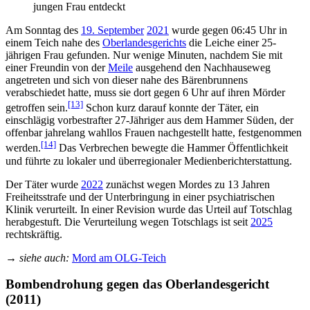
jungen Frau entdeckt
Am Sonntag des
19. September
2021
wurde gegen 06:45 Uhr in
einem Teich nahe des
Oberlandesgerichts
die Leiche einer 25-
jährigen Frau gefunden. Nur wenige Minuten, nachdem Sie mit
einer Freundin von der
Meile
ausgehend den Nachhauseweg
angetreten und sich von dieser nahe des Bärenbrunnens
verabschiedet hatte, muss sie dort gegen 6 Uhr auf ihren Mörder
[13]
getroffen sein.
Schon kurz darauf konnte der Täter, ein
einschlägig vorbestrafter 27-Jähriger aus dem Hammer Süden, der
offenbar jahrelang wahllos Frauen nachgestellt hatte, festgenommen
[14]
werden.
Das Verbrechen bewegte die Hammer Öffentlichkeit
und führte zu lokaler und überregionaler Medienberichterstattung.
Der Täter wurde
2022
zunächst wegen Mordes zu 13 Jahren
Freiheitsstrafe und der Unterbringung in einer psychiatrischen
Klinik verurteilt. In einer Revision wurde das Urteil auf Totschlag
herabgestuft. Die Verurteilung wegen Totschlags ist seit
2025
rechtskräftig.
→
siehe auch:
Mord am OLG-Teich
Bombendrohung gegen das Oberlandesgericht
(2011)