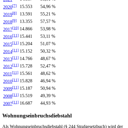
[7]
15.553
54,96 %
2020
[8]
13.591
55,21 %
2019
[9]
13.355
57,57 %
2018
[10]
14.866
53,98 %
2017
[11]
15.441
53,11 %
2016
[11]
15.204
51,07 %
2015
[11]
15.152
50,32 %
2014
[11]
14.766
48,67 %
2013
[11]
15.728
52,47 %
2012
[11]
15.561
48,62 %
2011
[11]
15.828
46,94 %
2010
[11]
15.187
50,94 %
2009
[11]
15.519
49,39 %
2008
[11]
16.687
44,93 %
2007
Wohnungseinbruchsdiebstahl
Als Wohnungseinbruchsdiebstahl (§ 244 Strafgesetzbuch) wird der