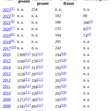
gesamt
gesamt
Raum
[1]
n. a.
254
n. a.
n. a.
2023
[5]
n. a.
n. a.
182
69
2022
[6]
[5]
n. a.
n. a.
180
2021
100
[7]
[5]
n. a.
n. a.
131
2020
65
[8]
[5]
n. a.
n. a.
164
2019
74
[9]
n. a.
n. a.
201
n. a.
2018
[10]
n. a.
n. a.
242
n. a.
2017
[11]
[11]
[10]
2016
n. a.
1309
351
194
[11]
[11]
[10]
2015
n. a.
1166
278
137
[11]
[11]
[10]
2014
n. a.
1112
313
192
[11]
[11]
[10]
2013
n. a.
1126
297
155
[11]
[11]
[10]
2012
n. a.
1158
330
202
[11]
[11]
[10]
2011
n. a.
1056
284
191
[11]
[11]
[10]
2010
n. a.
1159
329
202
[11]
[11]
[10]
2009
n. a.
1272
385
185
[11]
[11]
[10]
2008
n. a.
1341
493
254