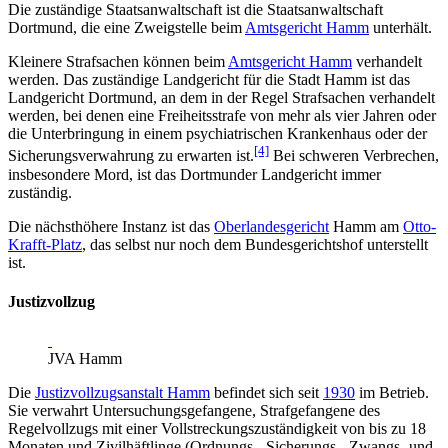
Die zuständige Staatsanwaltschaft ist die Staatsanwaltschaft
Dortmund, die eine Zweigstelle beim
Amtsgericht Hamm
unterhält.
Kleinere Strafsachen können beim
Amtsgericht Hamm
verhandelt
werden. Das zuständige Landgericht für die Stadt Hamm ist das
Landgericht Dortmund, an dem in der Regel Strafsachen verhandelt
werden, bei denen eine Freiheitsstrafe von mehr als vier Jahren oder
die Unterbringung in einem psychiatrischen Krankenhaus oder der
[4]
Sicherungsverwahrung zu erwarten ist.
Bei schweren Verbrechen,
insbesondere Mord, ist das Dortmunder Landgericht immer
zuständig.
Die nächsthöhere Instanz ist das
Oberlandesgericht
Hamm am
Otto-
Krafft-Platz
, das selbst nur noch dem Bundesgerichtshof unterstellt
ist.
Justizvollzug
JVA Hamm
Die
Justizvollzugsanstalt Hamm
befindet sich seit
1930
im Betrieb.
Sie verwahrt Untersuchungsgefangene, Strafgefangene des
Regelvollzugs mit einer Vollstreckungszuständigkeit von bis zu 18
Monaten und Zivilhäftlinge (Ordnungs-, Sicherungs-, Zwangs- und