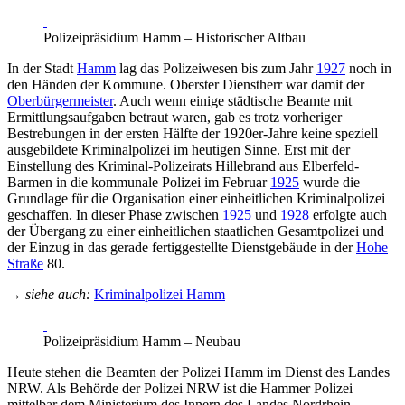
Polizeipräsidium Hamm – Historischer Altbau
In der Stadt
Hamm
lag das Polizeiwesen bis zum Jahr
1927
noch in
den Händen der Kommune. Oberster Dienstherr war damit der
Oberbürgermeister
. Auch wenn einige städtische Beamte mit
Ermittlungsaufgaben betraut waren, gab es trotz vorheriger
Bestrebungen in der ersten Hälfte der 1920er-Jahre keine speziell
ausgebildete Kriminalpolizei im heutigen Sinne. Erst mit der
Einstellung des Kriminal-Polizeirats Hillebrand aus Elberfeld-
Barmen in die kommunale Polizei im Februar
1925
wurde die
Grundlage für die Organisation einer einheitlichen Kriminalpolizei
geschaffen. In dieser Phase zwischen
1925
und
1928
erfolgte auch
der Übergang zu einer einheitlichen staatlichen Gesamtpolizei und
der Einzug in das gerade fertiggestellte Dienstgebäude in der
Hohe
Straße
80.
→
siehe auch:
Kriminalpolizei Hamm
Polizeipräsidium Hamm – Neubau
Heute stehen die Beamten der Polizei Hamm im Dienst des Landes
NRW. Als Behörde der Polizei NRW ist die Hammer Polizei
mittelbar dem Ministerium des Innern des Landes Nordrhein-