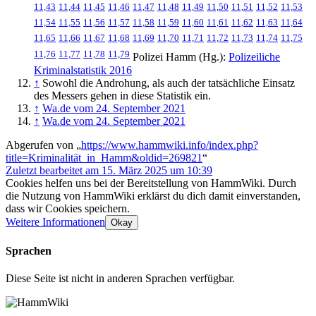
11,43
11,44
11,45
11,46
11,47
11,48
11,49
11,50
11,51
11,52
11,53
11,54
11,55
11,56
11,57
11,58
11,59
11,60
11,61
11,62
11,63
11,64
11,65
11,66
11,67
11,68
11,69
11,70
11,71
11,72
11,73
11,74
11,75
11,76
11,77
11,78
11,79
Polizei Hamm (Hg.):
Polizeiliche
Kriminalstatistik 2016
↑
Sowohl die Androhung, als auch der tatsächliche Einsatz
des Messers gehen in diese Statistik ein.
↑
Wa.de vom 24. September 2021
↑
Wa.de vom 24. September 2021
Abgerufen von „
https://www.hammwiki.info/index.php?
title=Kriminalität_in_Hamm&oldid=269821
“
Zuletzt bearbeitet am 15. März 2025 um 10:39
Cookies helfen uns bei der Bereitstellung von HammWiki. Durch
die Nutzung von HammWiki erklärst du dich damit einverstanden,
dass wir Cookies speichern.
Weitere Informationen
Okay
Sprachen
Diese Seite ist nicht in anderen Sprachen verfügbar.