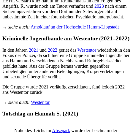
HSHL verstarb kurz darauf im Krankenhaus an den Folgen des
Angriffs. R. wurde noch am Tatort verhaftet und
2023
nach einem
Sicherungsverfahren vor dem Dortmunder Schwurgericht auf
unbestimmte Zeit in einer forensischen Psychiatrie untergebracht.
→
siehe auch:
Amoklauf an der Hochschule Hamm-Lippstadt
Kriminelle Jugendbande am Westentor (2021–2022)
In den Jahren
2021
und
2022
geriet das
Westentor
wiederholt in den
Fokus der Polizei, da sich hier eine Gruppe krimineller Jugendlicher
aus Hamm und verschiedenen Nachbar- und Ruhrgebietsstädten
gebildet hatte. Aus der Gruppe heraus wurden gegenüber
Unbeteiligten unter anderem Beleidigungen, Körperverletzungen
und sexuelle Übergriffe verübt.
Die Gruppe wurde 2021 vorläufig zerschlagen, fand jedoch 2022
ans Westentor zurück.
→
siehe auch:
Westentor
Totschlag an Hannah S. (2021)
Nahe des Teichs im
Ahsepark
wurde der Leichnam der