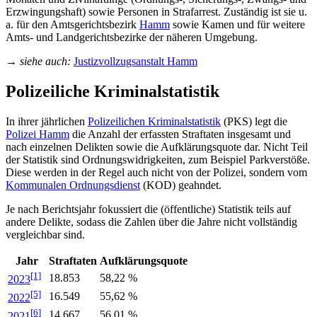
Erzwingungshaft) sowie Personen in Strafarrest. Zuständig ist sie u.
a. für den Amtsgerichtsbezirk
Hamm
sowie Kamen und für weitere
Amts- und Landgerichtsbezirke der näheren Umgebung.
→
siehe auch:
Justizvollzugsanstalt Hamm
Polizeiliche Kriminalstatistik
In ihrer jährlichen
Polizeilichen Kriminalstatistik
(PKS) legt die
Polizei Hamm
die Anzahl der erfassten Straftaten insgesamt und
nach einzelnen Delikten sowie die Aufklärungsquote dar. Nicht Teil
der Statistik sind Ordnungswidrigkeiten, zum Beispiel Parkverstöße.
Diese werden in der Regel auch nicht von der Polizei, sondern vom
Kommunalen Ordnungsdienst
(KOD) geahndet.
Je nach Berichtsjahr fokussiert die (öffentliche) Statistik teils auf
andere Delikte, sodass die Zahlen über die Jahre nicht vollständig
vergleichbar sind.
Jahr
Straftaten
Aufklärungsquote
[1]
18.853
58,22 %
2023
[5]
16.549
55,62 %
2022
[6]
14.667
56,01 %
2021