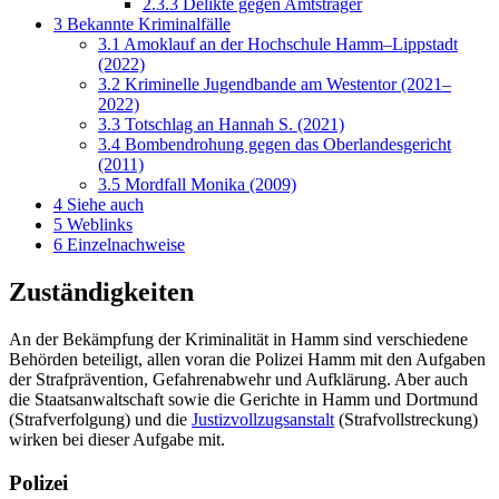
2.3.3
Delikte gegen Amtsträger
3
Bekannte Kriminalfälle
3.1
Amoklauf an der Hochschule Hamm–Lippstadt
(2022)
3.2
Kriminelle Jugendbande am Westentor (2021–
2022)
3.3
Totschlag an Hannah S. (2021)
3.4
Bombendrohung gegen das Oberlandesgericht
(2011)
3.5
Mordfall Monika (2009)
4
Siehe auch
5
Weblinks
6
Einzelnachweise
Zuständigkeiten
An der Bekämpfung der Kriminalität in Hamm sind verschiedene
Behörden beteiligt, allen voran die Polizei Hamm mit den Aufgaben
der Strafprävention, Gefahrenabwehr und Aufklärung. Aber auch
die Staatsanwaltschaft sowie die Gerichte in Hamm und Dortmund
(Strafverfolgung) und die
Justizvollzugsanstalt
(Strafvollstreckung)
wirken bei dieser Aufgabe mit.
Polizei