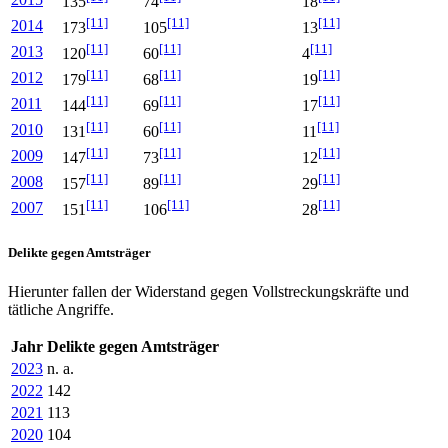
135
74
18
[11]
[11]
[11]
2014
173
105
13
[11]
[11]
[11]
2013
120
60
4
[11]
[11]
[11]
2012
179
68
19
[11]
[11]
[11]
2011
144
69
17
[11]
[11]
[11]
2010
131
60
11
[11]
[11]
[11]
2009
147
73
12
[11]
[11]
[11]
2008
157
89
29
[11]
[11]
[11]
2007
151
106
28
Delikte gegen Amtsträger
Hierunter fallen der Widerstand gegen Vollstreckungskräfte und
tätliche Angriffe.
Jahr
Delikte gegen Amtsträger
2023
n. a.
2022
142
2021
113
2020
104