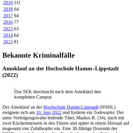
2019
111
2018
64
2017
94
2016
77
2015
63
2014
64
2013
81
Bekannte Kriminalfälle
Amoklauf an der Hochschule Hamm–Lippstadt
(2022)
Das SEK durchsucht nach dem Amoklauf den
kompletten Campus
Der Amoklauf an der
Hochschule Hamm-Lippstadt
(HSHL)
ereignete sich am
10. Juni
2022
und forderte ein Todesopfer. Der
unter Verfolgungswahn leidende Täter, Markus R. (34), stach mit
zwei Küchenmessern in den Fluren und später in einem Hörsaal auf
insgesamt vier Zufallsopfer ein. Eine 30-Jährige Dozentin der