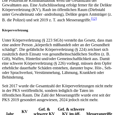
Die Polizeiliche Kriminalstatistik weist die Gesamtzahl der
Gewalttaten aus. Eine Aufschlüsselung erfolgt ferner für die Delikte
Körperverletzung (KV), Raub im öffentlichen Raum (Diebstahl
unter Gewalteinsatz oder -androhung), Delikte gegen Amtsträger (z.
[12]
B. die Polizei) und seit 2019 z. T. auch Messerangriffe.
Körperverletzung
Unter Körperverletzung (§ 223 StGb) versteht das Gesetz, dass man
eine andere Person „körperlich mißhandelt oder an der Gesundheit
schädigt“. Die gefährliche Körperverletzung (§ 224) zeichnet sich
zusätzlich durch Einsatz von gesundheitsschädlichen Stoffen (z. B.
Gift), Waffen, Hinterlist und/oder Gemeinschaftlichkeit aus. Damit
eine schwere Körperverletzung (§ 226) vorliegt, müssen dem Opfer
erhebliche dauerhafte Schäden entstehen, darunter bspw. Hör-, Seh-
oder Sprachverlust, Verstümmelung, Lähmung, Krankheit oder
Behinderung.
Seit 2017 wurde die Gesamtzahl der Körperverletzungen nicht mehr
in der PKS veröffentlicht, sondern lediglich die Taten im
öffentlichen Raum. Die Zahl der Messerangriffe wurde erst seit der
PKS 2019 gesondert ausgewiesen, 2024 jedoch nicht mehr.
Gef. &
Gef. & schwere
KV
Jahr
schwere KV
KV im öff.
Messerangriffe