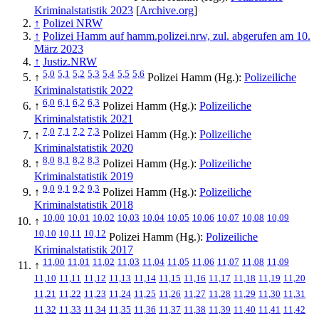
Kriminalstatistik 2023
[
Archive.org
]
↑
Polizei NRW
↑
Polizei Hamm auf hamm.polizei.nrw, zul. abgerufen am 10.
März 2023
↑
Justiz.NRW
5,0
5,1
5,2
5,3
5,4
5,5
5,6
↑
Polizei Hamm (Hg.):
Polizeiliche
Kriminalstatistik 2022
6,0
6,1
6,2
6,3
↑
Polizei Hamm (Hg.):
Polizeiliche
Kriminalstatistik 2021
7,0
7,1
7,2
7,3
↑
Polizei Hamm (Hg.):
Polizeiliche
Kriminalstatistik 2020
8,0
8,1
8,2
8,3
↑
Polizei Hamm (Hg.):
Polizeiliche
Kriminalstatistik 2019
9,0
9,1
9,2
9,3
↑
Polizei Hamm (Hg.):
Polizeiliche
Kriminalstatistik 2018
10,00
10,01
10,02
10,03
10,04
10,05
10,06
10,07
10,08
10,09
↑
10,10
10,11
10,12
Polizei Hamm (Hg.):
Polizeiliche
Kriminalstatistik 2017
11,00
11,01
11,02
11,03
11,04
11,05
11,06
11,07
11,08
11,09
↑
11,10
11,11
11,12
11,13
11,14
11,15
11,16
11,17
11,18
11,19
11,20
11,21
11,22
11,23
11,24
11,25
11,26
11,27
11,28
11,29
11,30
11,31
11,32
11,33
11,34
11,35
11,36
11,37
11,38
11,39
11,40
11,41
11,42