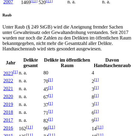
[11]
[11]
2007
n. a.
n. a.
1469
520
Raub
Unter Raub (§ 249 StGB) wird die Aneignung fremder Sachen
unter Gewalteinsatz oder Gewaltandrohung verstanden. Seit 2017
wurden nur noch die Zahlen zu den Delikten im öffentlichen Raum
bekanntgegeben, nicht mehr die Gesamtzahl aller Delikte.
Handtaschenraub wird stets gesondert ausgewiesen.
Delikte
Delikte im öffentlichen
Davon
Jahr
gesamt
Raum
Handtaschenraub
[1]
n. a.
80
4
2023
[1]
[1]
2022
n. a.
70
2
[1]
[1]
2021
n. a.
45
3
[1]
[1]
2020
n. a.
67
8
[1]
[1]
2019
n. a.
37
3
[1]
[1]
2018
n. a.
71
6
[1]
[1]
2017
n. a.
82
9
[11]
[11]
[11]
2016
162
96
14
[11]
[11]
[11]
2015