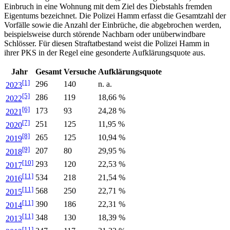
Einbruch in eine Wohnung mit dem Ziel des Diebstahls fremden
Eigentums bezeichnet. Die Polizei Hamm erfasst die Gesamtzahl der
Vorfälle sowie die Anzahl der Einbrüche, die abgebrochen werden,
beispielsweise durch störende Nachbarn oder unüberwindbare
Schlösser. Für diesen Straftatbestand weist die Polizei Hamm in
ihrer PKS in der Regel eine gesonderte Aufklärungsquote aus.
Jahr
Gesamt
Versuche
Aufklärungsquote
[1]
296
140
n. a.
2023
[5]
286
119
18,66 %
2022
[6]
173
93
24,28 %
2021
[7]
251
125
11,95 %
2020
[8]
265
125
10,94 %
2019
[9]
207
80
29,95 %
2018
[10]
293
120
22,53 %
2017
[11]
534
218
21,54 %
2016
[11]
568
250
22,71 %
2015
[11]
390
186
22,31 %
2014
[11]
348
130
18,39 %
2013
[11]