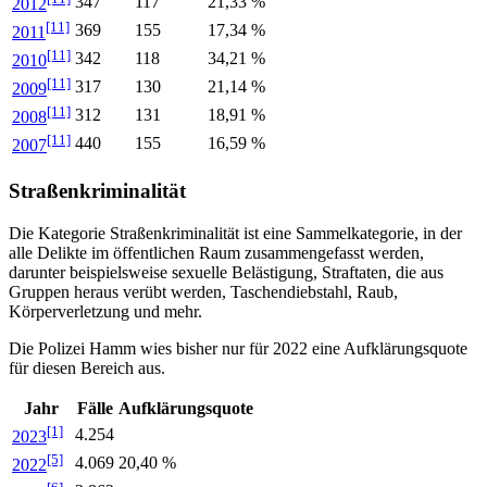
347
117
21,33 %
2012
[11]
369
155
17,34 %
2011
[11]
342
118
34,21 %
2010
[11]
317
130
21,14 %
2009
[11]
312
131
18,91 %
2008
[11]
440
155
16,59 %
2007
Straßenkriminalität
Die Kategorie Straßenkriminalität ist eine Sammelkategorie, in der
alle Delikte im öffentlichen Raum zusammengefasst werden,
darunter beispielsweise sexuelle Belästigung, Straftaten, die aus
Gruppen heraus verübt werden, Taschendiebstahl, Raub,
Körperverletzung und mehr.
Die Polizei Hamm wies bisher nur für 2022 eine Aufklärungsquote
für diesen Bereich aus.
Jahr
Fälle
Aufklärungsquote
[1]
4.254
2023
[5]
4.069
20,40 %
2022