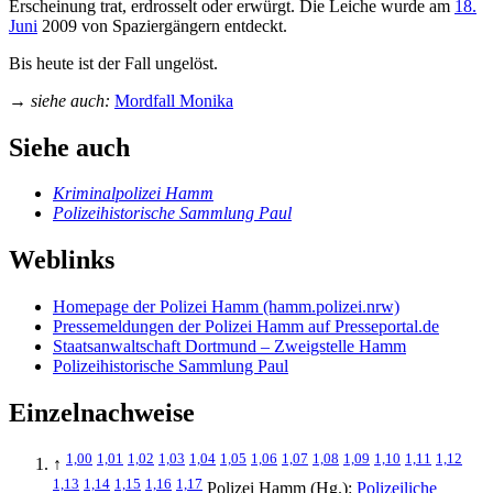
Erscheinung trat, erdrosselt oder erwürgt. Die Leiche wurde am
18.
Juni
2009 von Spaziergängern entdeckt.
Bis heute ist der Fall ungelöst.
→
siehe auch:
Mordfall Monika
Siehe auch
Kriminalpolizei Hamm
Polizeihistorische Sammlung Paul
Weblinks
Homepage der Polizei Hamm (hamm.polizei.nrw)
Pressemeldungen der Polizei Hamm auf Presseportal.de
Staatsanwaltschaft Dortmund – Zweigstelle Hamm
Polizeihistorische Sammlung Paul
Einzelnachweise
1,00
1,01
1,02
1,03
1,04
1,05
1,06
1,07
1,08
1,09
1,10
1,11
1,12
↑
1,13
1,14
1,15
1,16
1,17
Polizei Hamm (Hg.):
Polizeiliche