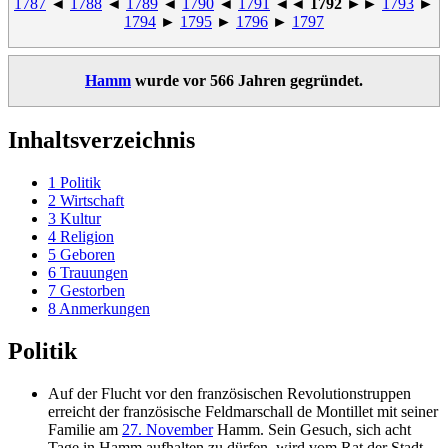
1787
◄
1788
◄
1789
◄
1790
◄
1791
◄◄
1792
►►
1793
►
1794
►
1795
►
1796
►
1797
Hamm
wurde vor 566 Jahren gegründet.
Inhaltsverzeichnis
1
Politik
2
Wirtschaft
3
Kultur
4
Religion
5
Geboren
6
Trauungen
7
Gestorben
8
Anmerkungen
Politik
Auf der Flucht vor den französischen Revolutionstruppen
erreicht der französische Feldmarschall de Montillet mit seiner
Familie am
27. November
Hamm. Sein Gesuch, sich acht
Tage in Hamm aufhalten zu dürfen, wird vom Rat der Stadt