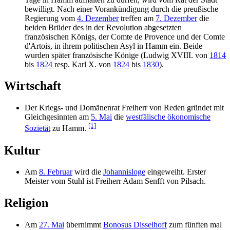
bewilligt. Nach einer Vorankündigung durch die preußische
Regierung vom
4. Dezember
treffen am
7. Dezember
die
beiden Brüder des in der Revolution abgesetzten
französischen Königs, der Comte de Provence und der Comte
d'Artois, in ihrem politischen Asyl in Hamm ein. Beide
wurden später französische Könige (Ludwig XVIII. von
1814
bis
1824
resp. Karl X. von
1824
bis
1830
).
Wirtschaft
Der Kriegs- und Domänenrat Freiherr von Reden gründet mit
Gleichgesinnten am
5. Mai
die
westfälische ökonomische
[1]
Sozietät
zu Hamm.
Kultur
Am
8. Februar
wird die
Johannisloge
eingeweiht. Erster
Meister vom Stuhl ist Freiherr Adam Senfft von Pilsach.
Religion
Am
27. Mai
übernimmt
Bonosus Disselhoff
zum fünften mal