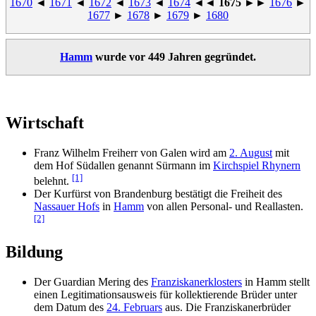
1670
◄
1671
◄
1672
◄
1673
◄
1674
◄◄
1675
►►
1676
►
1677
►
1678
►
1679
►
1680
Hamm
wurde vor 449 Jahren gegründet.
Wirtschaft
Franz Wilhelm Freiherr von Galen wird am
2. August
mit
dem Hof Südallen genannt Sürmann im
Kirchspiel Rhynern
[1]
belehnt.
Der Kurfürst von Brandenburg bestätigt die Freiheit des
Nassauer Hofs
in
Hamm
von allen Personal- und Reallasten.
[2]
Bildung
Der Guardian Mering des
Franziskanerklosters
in Hamm stellt
einen Legitimationsausweis für kollektierende Brüder unter
dem Datum des
24. Februars
aus. Die Franziskanerbrüder