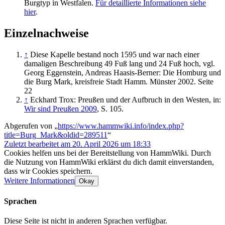
Burgtyp in Westfalen.
Für detaillierte Informationen siehe
hier
.
Einzelnachweise
↑
Diese Kapelle bestand noch 1595 und war nach einer
damaligen Beschreibung 49 Fuß lang und 24 Fuß hoch, vgl.
Georg Eggenstein, Andreas Haasis-Berner: Die Homburg und
die Burg Mark, kreisfreie Stadt Hamm. Münster 2002. Seite
22
↑
Eckhard Trox: Preußen und der Aufbruch in den Westen, in:
Wir sind Preußen 2009
, S. 105.
Abgerufen von „
https://www.hammwiki.info/index.php?
title=Burg_Mark&oldid=289511
“
Zuletzt bearbeitet am 20. April 2026 um 18:33
Cookies helfen uns bei der Bereitstellung von HammWiki. Durch
die Nutzung von HammWiki erklärst du dich damit einverstanden,
dass wir Cookies speichern.
Weitere Informationen
Okay
Sprachen
Diese Seite ist nicht in anderen Sprachen verfügbar.