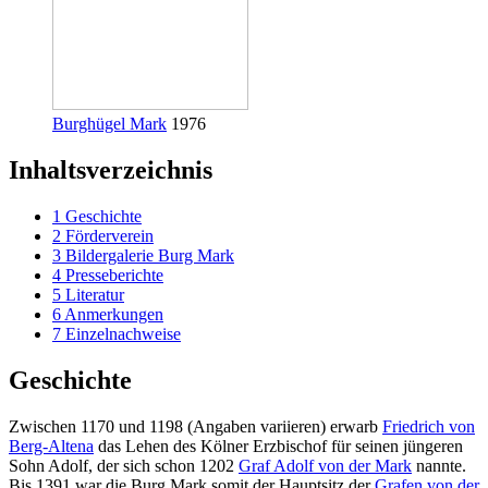
Burghügel Mark
1976
Inhaltsverzeichnis
1
Geschichte
2
Förderverein
3
Bildergalerie Burg Mark
4
Presseberichte
5
Literatur
6
Anmerkungen
7
Einzelnachweise
Geschichte
Zwischen 1170 und 1198 (Angaben variieren) erwarb
Friedrich von
Berg-Altena
das Lehen des Kölner Erzbischof für seinen jüngeren
Sohn Adolf, der sich schon 1202
Graf Adolf von der Mark
nannte.
Bis 1391 war die Burg Mark somit der Hauptsitz der
Grafen von der