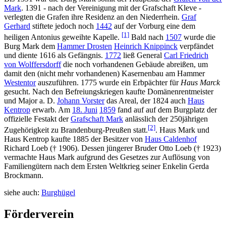
Mark
. 1391 - nach der Vereinigung mit der Grafschaft Kleve -
verlegten die Grafen ihre Residenz an den Niederrhein.
Graf
Gerhard
stiftete jedoch noch
1442
auf der Vorburg eine dem
[1]
heiligen Antonius geweihte Kapelle.
Bald nach
1507
wurde die
Burg Mark dem
Hammer Drosten
Heinrich Knippinck
verpfändet
und diente 1616 als Gefängnis.
1772
ließ General
Carl Friedrich
von Wolffersdorff
die noch vorhandenen Gebäude abreißen, um
damit den (nicht mehr vorhandenen) Kasernenbau am Hammer
Westentor
auszuführen. 1775 wurde ein Erbpächter für
Haus Marck
gesucht. Nach den Befreiungskriegen kaufte Domänenrentmeister
und Major a. D.
Johann Vorster
das Areal, der 1824 auch
Haus
Kentrop
erwarb. Am
18. Juni
1859
fand auf auf dem Burgplatz der
offizielle Festakt der
Grafschaft Mark
anlässlich der 250jährigen
[2]
Zugehörigkeit zu Brandenburg-Preußen statt.
. Haus Mark und
Haus Kentrop kaufte 1885 der Besitzer von
Haus Caldenhof
Richard Loeb († 1906). Dessen jüngerer Bruder Otto Loeb († 1923)
vermachte Haus Mark aufgrund des Gesetzes zur Auflösung von
Familiengütern nach dem Ersten Weltkrieg seiner Enkelin Gerda
Brockmann.
siehe auch:
Burghügel
Förderverein