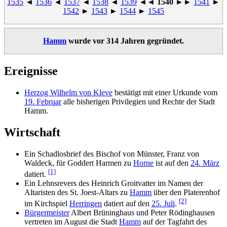
1535
◄
1536
◄
1537
◄
1538
◄
1539
◄◄
1540
►►
1541
►
1542
►
1543
►
1544
►
1545
Hamm
wurde vor 314 Jahren gegründet.
Ereignisse
Herzog Wilhelm von Kleve
bestätigt mit einer Urkunde vom
19. Februar
alle bisherigen Privilegien und Rechte der Stadt
Hamm.
Wirtschaft
Ein Schadlosbrief des Bischof von Münster, Franz von
Waldeck, für Goddert Harmen zu
Horne
ist auf den
24. März
[1]
datiert.
Ein Lehnsrevers des Heinrich Groitvatter im Namen der
Altaristen des St. Joest-Altars zu
Hamm
über den Platerenhof
[2]
im Kirchspiel
Herringen
datiert auf den
25. Juli
.
Bürgermeister
Albert Brüninghaus und Peter Rödinghausen
vertreten im August die Stadt
Hamm
auf der Tagfahrt des