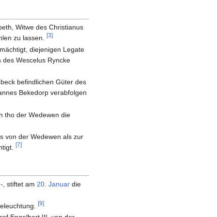
abeth, Witwe des Christianus
[3]
hlen zu lassen.
ächtigt, diejenigen Legate
rn des Wescelus Ryncke
übeck befindlichen Güter des
hannes Bekedorp verabfolgen
n tho der Wedewen die
s von der Wedewen als zur
[7]
tigt.
-, stiftet am
20. Januar
die
[9]
Beleuchtung.