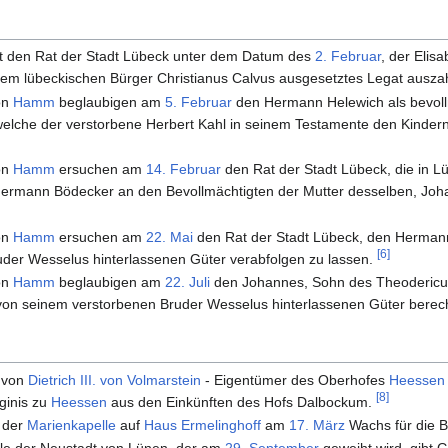
t den Rat der Stadt Lübeck unter dem Datum des
2. Februar
, der Elis
em lübeckischen Bürger Christianus Calvus ausgesetztes Legat ausza
on
Hamm
beglaubigen am
5. Februar
den Hermann Helewich als bevollm
elche der verstorbene Herbert Kahl in seinem Testamente den Kinde
on
Hamm
ersuchen am
14. Februar
den Rat der Stadt Lübeck, die in L
Hermann Bödecker an den Bevollmächtigten der Mutter desselben, Jo
on
Hamm
ersuchen am
22. Mai
den Rat der Stadt Lübeck, den Herman
[6]
uder Wesselus hinterlassenen Güter verabfolgen zu lassen.
on
Hamm
beglaubigen am
22. Juli
den Johannes, Sohn des Theodericu
von seinem verstorbenen Bruder Wesselus hinterlassenen Güter berech
e von
Dietrich III. von Volmarstein
- Eigentümer des Oberhofes
Heessen
[8]
ginis zu
Heessen
aus den Einkünften des Hofs Dalbockum.
t der
Marienkapelle
auf
Haus Ermelinghoff
am
17. März
Wachs für die 