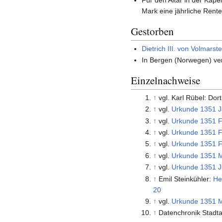
Für den Altar in der Kap
Mark eine jährliche Rent
Gestorben
Dietrich III. von Volmarste
In Bergen (Norwegen) v
Einzelnachweise
↑
vgl. Karl Rübel: Do
↑
vgl.
Urkunde 1351 J
↑
vgl.
Urkunde 1351 F
↑
vgl.
Urkunde 1351 F
↑
vgl.
Urkunde 1351 F
↑
vgl.
Urkunde 1351 M
↑
vgl.
Urkunde 1351 Ju
↑
Emil Steinkühler:
He
20
↑
vgl.
Urkunde 1351 M
↑
Datenchronik Stadt