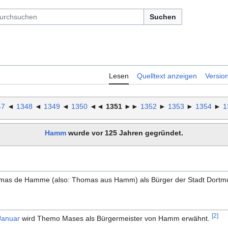
Suchen
Lesen
Quelltext anzeigen
Versio
47
◄
1348
◄
1349
◄
1350
◄◄
1351
►►
1352
►
1353
►
1354
►
1
Hamm
wurde vor 125 Jahren gegründet.
mas de Hamme (also: Thomas aus Hamm) als Bürger der Stadt Dor
[2]
Januar
wird Themo Mases als Bürgermeister von Hamm erwähnt.