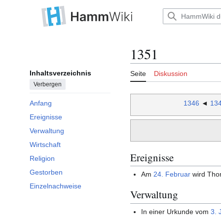
Zum
Inhalt
Hauptmenü
springen
1351
Inhaltsverzeichnis
Seite
Diskussion
Verbergen
1346
◄
13
Anfang
Ereignisse
Verwaltung
Wirtschaft
Ereignisse
Religion
Gestorben
Am
24. Februar
wird Tho
Einzelnachweise
Verwaltung
In einer Urkunde vom
3. 