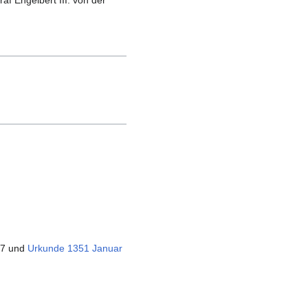
raf Engelbert III. von der
27 und
Urkunde 1351 Januar