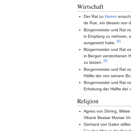
Wirtschaft
Der Rat zu
Hamm
ersuch
de Rue, ein diesem von d
Bürgermeister und Rat v
in Empfang zu nehmen, w
[4]
ausgesetzt habe.
Bürgermeister und Rat v
in Bergen verstorbenen 
[5]
zu lassen.
Bürgermeister und Rat v
Hälfte der von seinem Br
Bürgermeister und Rat v
Erhebung der Hälfte der 
Religion
Agnes von Döring, Witw
Vikarie Beatae Mariae Vir
Gerhard von Galen stifte