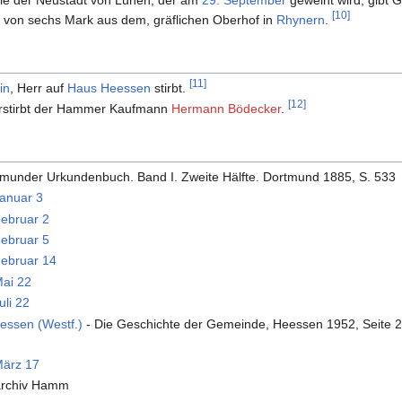
elle der Neustadt von Lünen, der am
29. September
geweiht wird, gibt G
[10]
e von sechs Mark aus dem, gräflichen Oberhof in
Rhynern
.
[11]
in
, Herr auf
Haus Heessen
stirbt.
[12]
erstirbt der Hammer Kaufmann
Hermann Bödecker
.
rtmunder Urkundenbuch. Band I. Zweite Hälfte. Dortmund 1885, S. 533
anuar 3
ebruar 2
ebruar 5
ebruar 14
ai 22
li 22
essen (Westf.)
- Die Geschichte der Gemeinde, Heessen 1952, Seite 
ärz 17
archiv Hamm