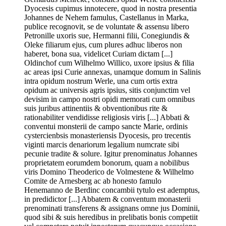
Dyocesis cupimus innotecere, quod in nostra presentia
Johannes de Nehem famulus, Castellanus in Marka,
publice recognovit, se de voluntate & assensu libero
Petronille uxoris sue, Hermanni filii, Conegiundis &
Oleke filiarum ejus, cum plures adhuc liberos non
haberet, bona sua, videlicet Curiam dictam [...]
Oldinchof cum Wilhelmo Willico, uxore ipsius & filia
ac areas ipsi Curie annexas, unamque domum in Salinis
intra opidum nostrum Werle, una cum ortis extra
opidum ac universis agris ipsius, sitis conjunctim vel
devisim in campo nostri opidi memorati cum omnibus
suis juribus attinentiis & obventionibus rite &
rationabiliter vendidisse religiosis viris [...] Abbati &
conventui monsterii de campo sancte Marie, ordinis
cystercienbsis monasteriensis Dyocesis, pro trecentis
viginti marcis denariorum legalium numcrate sibi
pecunie tradite & solure. Igitur prenominatus Johannes
proprietatem eorumdem bonorum, quam a nobilibus
viris Domino Theoderico de Volmestene & Wilhelmo
Comite de Arnesberg ac ab honesto famulo
Henemanno de Berdinc concambii tytulo est ademptus,
in predidictor [...] Abbatem & conventum monasterii
prenominati transferens & assignans omne jus Dominii,
quod sibi & suis heredibus in prelibatis bonis competiit