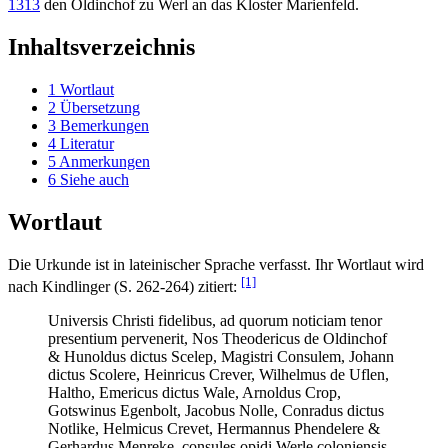
1313
den Oldinchof zu Werl an das Kloster Marienfeld.
Inhaltsverzeichnis
1
Wortlaut
2
Übersetzung
3
Bemerkungen
4
Literatur
5
Anmerkungen
6
Siehe auch
Wortlaut
Die Urkunde ist in lateinischer Sprache verfasst. Ihr Wortlaut wird
[1]
nach Kindlinger (S. 262-264) zitiert:
Universis Christi fidelibus, ad quorum noticiam tenor
presentium pervenerit, Nos Theodericus de Oldinchof
& Hunoldus dictus Scelep, Magistri Consulem, Johann
dictus Scolere, Heinricus Crever, Wilhelmus de Uflen,
Haltho, Emericus dictus Wale, Arnoldus Crop,
Gotswinus Egenbolt, Jacobus Nolle, Conradus dictus
Notlike, Helmicus Crevet, Hermannus Phendelere &
Gerhardus Menreke, consules opidi Werle coloniensis