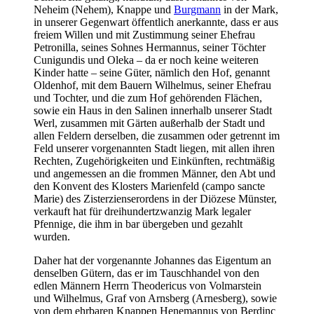
Neheim (Nehem), Knappe und
Burgmann
in der Mark,
in unserer Gegenwart öffentlich anerkannte, dass er aus
freiem Willen und mit Zustimmung seiner Ehefrau
Petronilla, seines Sohnes Hermannus, seiner Töchter
Cunigundis und Oleka – da er noch keine weiteren
Kinder hatte – seine Güter, nämlich den Hof, genannt
Oldenhof, mit dem Bauern Wilhelmus, seiner Ehefrau
und Tochter, und die zum Hof gehörenden Flächen,
sowie ein Haus in den Salinen innerhalb unserer Stadt
Werl, zusammen mit Gärten außerhalb der Stadt und
allen Feldern derselben, die zusammen oder getrennt im
Feld unserer vorgenannten Stadt liegen, mit allen ihren
Rechten, Zugehörigkeiten und Einkünften, rechtmäßig
und angemessen an die frommen Männer, den Abt und
den Konvent des Klosters Marienfeld (campo sancte
Marie) des Zisterzienserordens in der Diözese Münster,
verkauft hat für dreihundertzwanzig Mark legaler
Pfennige, die ihm in bar übergeben und gezahlt
wurden.
Daher hat der vorgenannte Johannes das Eigentum an
denselben Gütern, das er im Tauschhandel von den
edlen Männern Herrn Theodericus von Volmarstein
und Wilhelmus, Graf von Arnsberg (Arnesberg), sowie
von dem ehrbaren Knappen Henemannus von Berdinc