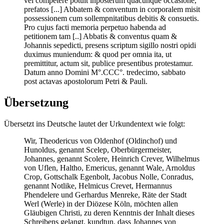
vel competere potuit inposterum quacunque occasione,
prefatos [...] Abbatem & conventum in corporalem misit
possessionem cum sollempnitatibus debitis & consuetis.
Pro cujus facti memoria perpetuo habenda ad
petitionem tam [..] Abbatis & conventus quam &
Johannis sepedicti, presens scriptum sigillo nostri opidi
duximus muniendum: & quod per omnia ita, ut
premittitur, actum sit, publice presentibus protestamur.
Datum anno Domini M°.CCC°. tredecimo, sabbato
post actavas apostolorum Petri & Pauli.
Übersetzung
Übersetzt ins Deutsche lautet der Urkundentext wie folgt:
Wir, Theodericus von Oldenhof (Oldinchof) und
Hunoldus, genannt Scelep, Oberbürgermeister,
Johannes, genannt Scolere, Heinrich Crever, Wilhelmus
von Uflen, Haltho, Emericus, genannt Wale, Arnoldus
Crop, Gottschalk Egenbolt, Jacobus Nolle, Conradus,
genannt Notlike, Helmicus Crevet, Hermannus
Phendelere und Gerhardus Menreke, Räte der Stadt
Werl (Werle) in der Diözese Köln, möchten allen
Gläubigen Christi, zu deren Kenntnis der Inhalt dieses
Schreibens gelangt, kundtun, dass Johannes von