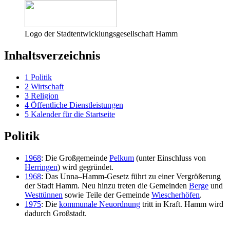
Logo der Stadtentwicklungsgesellschaft Hamm
Inhaltsverzeichnis
1
Politik
2
Wirtschaft
3
Religion
4
Öffentliche Dienstleistungen
5
Kalender für die Startseite
Politik
1968
: Die Großgemeinde
Pelkum
(unter Einschluss von
Herringen
) wird gegründet.
1968
: Das Unna–Hamm-Gesetz führt zu einer Vergrößerung
der Stadt Hamm. Neu hinzu treten die Gemeinden
Berge
und
Westtünnen
sowie Teile der Gemeinde
Wiescherhöfen
.
1975
: Die
kommunale Neuordnung
tritt in Kraft. Hamm wird
dadurch Großstadt.