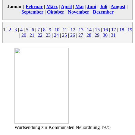
Januar |
Februar
|
März
|
April
|
Mai
|
Juni
|
Juli
|
August
|
September
|
Oktober
|
November
|
Dezember
1
|
2
|
3
|
4
|
5
|
6
|
7
|
8
|
9
|
10
|
11
|
12
|
13
|
14
|
15
|
16
|
17
|
18
|
19
|
20
|
21
|
22
|
23
|
24
|
25
|
26
|
27
|
28
|
29
|
30
|
31
Wurfsendung zur Kommunalen Neuordnung 1975