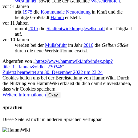
Westtünnen
sowie Teile der Gemeinde
Wiescherhöfen
.
vor 51 Jahren
tritt
1975
die
Kommunale Neuordnung
in Kraft und die
heutige Großstadt
Hamm
entsteht.
vor 11 Jahren
nimmt
2015
die
Stadtentwicklungsgesellschaft
ihre Tätigkeit
auf.
vor 10 Jahren
werden bei der
Müllabfuhr
im Jahr
2016
die
Gelben Säcke
durch die neue Wertstofftonne ersetzt.
Abgerufen von „
https://www.hammwiki.info/index.php?
title=1._Januar&oldid=230346
“
Zuletzt bearbeitet am 30. Dezember 2022 um 23:24
Cookies helfen uns bei der Bereitstellung von HammWiki. Durch
die Nutzung von HammWiki erklärst du dich damit einverstanden,
dass wir Cookies speichern.
Weitere Informationen
Okay
Sprachen
Diese Seite ist nicht in anderen Sprachen verfügbar.