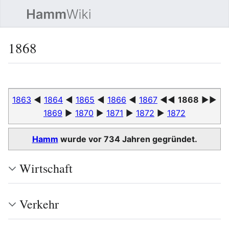
Such
1868
Sprache
Beobacht
Quel
1863
◄
1864
◄
1865
◄
1866
◄
1867
◄◄
1868
►►
1869
►
1870
►
1871
►
1872
►
1872
Hamm
wurde vor 734 Jahren gegründet.
Wirtschaft
Verkehr