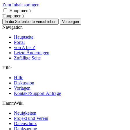
Zum Inhalt springen
Hauptmenü
Hauptmenü
In die Seitenleiste verschieben
Verbergen
Navigation
Hauptseite
Portal
von A bis Z
Letzte Änderungen
Zufällige Seite
Hilfe
Hilfe
Diskussion
Vorlagen
Kontakt/Support-Anfrage
HammWiki
Neuigkeiten
Projekt und Verein
Datenschutz
Danksagung