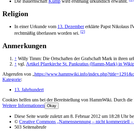
Die Bauernschaft
Kump
wird erstmalig urkundlich erwähnt.
Religion
In einer Urkunde vom
13. Dezember
erklärte Papst Nikolaus IV
[2]
rechtmäßig überlassen worden sei.
Anmerkungen
↑
Willy Timm: Die Ortschaften der Grafschaft Mark in ihren 
↑
vgl.
Artikel Pfarrkirche St. Pankratius (Hamm-Mark) in Wiki
Abgerufen von „
https://www.hammwiki.info/index.php?title=1291&
Kategorie
:
13. Jahrhundert
Cookies helfen uns bei der Bereitstellung von HammWiki. Durch die
Weitere Informationen
Okay
Diese Seite wurde zuletzt am 8. Februar 2012 um 18:28 Uhr bea
©
Creative Commons „Namensnennung – nicht kommerziell – 
503 Seitenabrufe