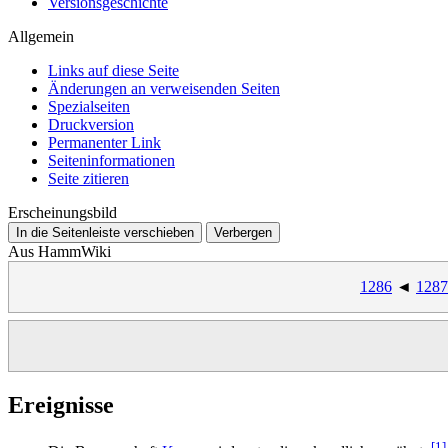
Versionsgeschichte
Allgemein
Links auf diese Seite
Änderungen an verweisenden Seiten
Spezialseiten
Druckversion
Permanenter Link
Seiten­­informationen
Seite zitieren
Erscheinungsbild
In die Seitenleiste verschieben
Verbergen
Aus HammWiki
1286
◄
1287
Ereignisse
[1]