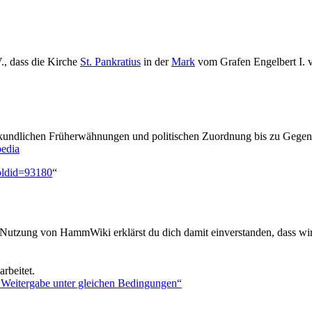
., dass die Kirche
St. Pankratius
in der
Mark
vom Grafen Engelbert I. 
urkundlichen Früherwähnungen und politischen Zuordnung bis zu Gegen
pedia
oldid=93180
“
 Nutzung von HammWiki erklärst du dich damit einverstanden, dass wir
rbeitet.
Weitergabe unter gleichen Bedingungen“