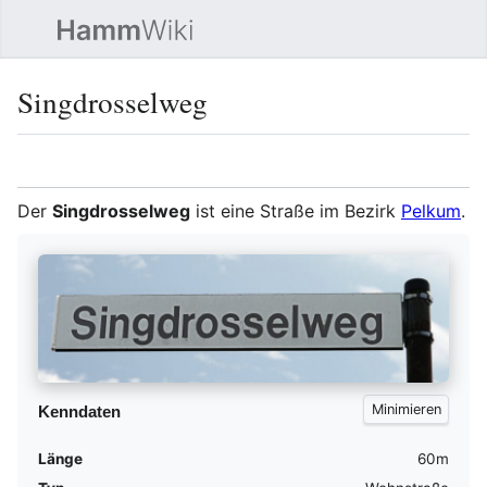
Such
Singdrosselweg
Sprache
Beobacht
Quel
Der
Singdrosselweg
ist eine Straße im Bezirk
Pelkum
.
Kenndaten
Länge
60m