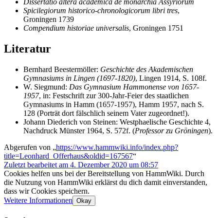
Dissertatio altera academica de monarchia Assyriorum
Spicilegiorum historico-chronologicorum libri tres
,
Groningen 1739
Compendium historiae universalis
, Groningen 1751
Literatur
Bernhard Beestermöller:
Geschichte des Akademischen
Gymnasiums in Lingen (1697-1820)
, Lingen 1914, S. 108f.
W. Siegmund:
Das Gymnasium Hammonense von 1657-
1957
, in: Festschrift zur 300-Jahr-Feier des staatlichen
Gymnasiums in Hamm (1657-1957), Hamm 1957, nach S.
128 (Porträt dort fälschlich seinem Vater zugeordnet!).
Johann Diederich von Steinen: Westphaelische Geschichte 4,
Nachdruck Münster 1964, S. 572f. (
Professor zu Gröningen
).
Abgerufen von „
https://www.hammwiki.info/index.php?
title=Leonhard_Offerhaus&oldid=167567
“
Zuletzt bearbeitet am 4. Dezember 2020 um 08:57
Cookies helfen uns bei der Bereitstellung von HammWiki. Durch
die Nutzung von HammWiki erklärst du dich damit einverstanden,
dass wir Cookies speichern.
Weitere Informationen
Okay