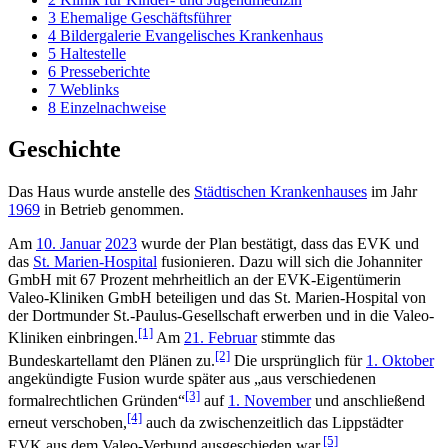
3
Ehemalige Geschäftsführer
4
Bildergalerie Evangelisches Krankenhaus
5
Haltestelle
6
Presseberichte
7
Weblinks
8
Einzelnachweise
Geschichte
Das Haus wurde anstelle des
Städtischen Krankenhauses
im Jahr
1969
in Betrieb genommen.
Am
10. Januar
2023
wurde der Plan bestätigt, dass das EVK und
das
St. Marien-Hospital
fusionieren. Dazu will sich die Johanniter
GmbH mit 67 Prozent mehrheitlich an der EVK-Eigentümerin
Valeo-Kliniken GmbH beteiligen und das St. Marien-Hospital von
der Dortmunder St.-Paulus-Gesellschaft erwerben und in die Valeo-
[1]
Kliniken einbringen.
Am
21. Februar
stimmte das
[2]
Bundeskartellamt den Plänen zu.
Die ursprünglich für
1. Oktober
angekündigte Fusion wurde später aus „aus verschiedenen
[3]
formalrechtlichen Gründen“
auf
1. November
und anschließend
[4]
erneut verschoben,
auch da zwischenzeitlich das Lippstädter
[5]
EVK aus dem Valeo-Verbund ausgeschieden war.