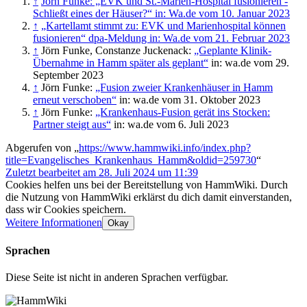
↑
Jörn Funke: „EVK und St.-Marien-Hospital fusionieren -
Schließt eines der Häuser?“ in: Wa.de vom 10. Januar 2023
↑
„Kartellamt stimmt zu: EVK und Marienhospital können
fusionieren“ dpa-Meldung in: Wa.de vom 21. Februar 2023
↑
Jörn Funke, Constanze Juckenack:
„Geplante Klinik-
Übernahme in Hamm später als geplant“
in: wa.de vom 29.
September 2023
↑
Jörn Funke:
„Fusion zweier Krankenhäuser in Hamm
erneut verschoben“
in: wa.de vom 31. Oktober 2023
↑
Jörn Funke:
„Krankenhaus-Fusion gerät ins Stocken:
Partner steigt aus“
in: wa.de vom 6. Juli 2023
Abgerufen von „
https://www.hammwiki.info/index.php?
title=Evangelisches_Krankenhaus_Hamm&oldid=259730
“
Zuletzt bearbeitet am 28. Juli 2024 um 11:39
Cookies helfen uns bei der Bereitstellung von HammWiki. Durch
die Nutzung von HammWiki erklärst du dich damit einverstanden,
dass wir Cookies speichern.
Weitere Informationen
Okay
Sprachen
Diese Seite ist nicht in anderen Sprachen verfügbar.