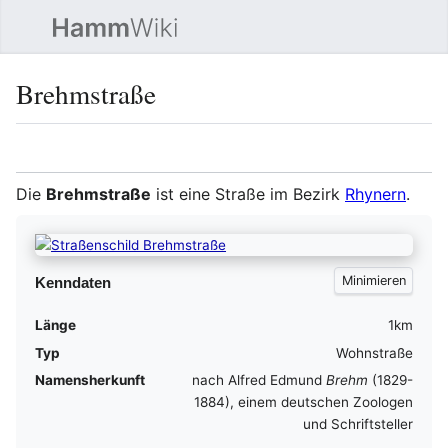
Such
Brehmstraße
Sprache
Beobacht
Quel
Die
Brehmstraße
ist eine Straße im Bezirk
Rhynern
.
Kenndaten
Länge
1km
Typ
Wohnstraße
Namensherkunft
nach Alfred Edmund
Brehm
(1829-
1884), einem deutschen Zoologen
und Schriftsteller