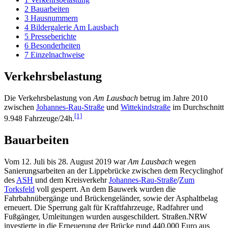
2
Bauarbeiten
3
Hausnummern
4
Bildergalerie Am Lausbach
5
Presseberichte
6
Besonderheiten
7
Einzelnachweise
Verkehrsbelastung
Die Verkehrsbelastung von
Am Lausbach
betrug im Jahre 2010
zwischen
Johannes-Rau-Straße
und
Wittekindstraße
im Durchschnitt
[1]
9.948 Fahrzeuge/24h.
Bauarbeiten
Vom 12. Juli bis 28. August 2019 war
Am Lausbach
wegen
Sanierungsarbeiten an der Lippebrücke zwischen dem Recyclinghof
des
ASH
und dem Kreisverkehr
Johannes-Rau-Straße
/
Zum
Torksfeld
voll gesperrt. An dem Bauwerk wurden die
Fahrbahnübergänge und Brückengeländer, sowie der Asphaltbelag
erneuert. Die Sperrung galt für Kraftfahrzeuge, Radfahrer und
Fußgänger, Umleitungen wurden ausgeschildert. Straßen.NRW
investierte in die Erneuerung der Brücke rund 440.000 Euro aus