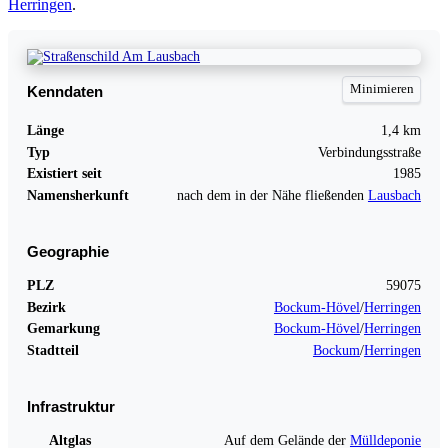
Herringen
.
Kenndaten
Länge
1,4 km
Typ
Verbindungsstraße
Existiert seit
1985
Namensherkunft
nach dem in der Nähe fließenden
Lausbach
Geographie
PLZ
59075
Bezirk
Bockum-Hövel
/
Herringen
Gemarkung
Bockum-Hövel
/
Herringen
Stadtteil
Bockum
/
Herringen
Infrastruktur
Altglas
Auf dem Gelände der
Mülldeponie