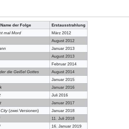
Name der Folge
Erstausstrahlung
ht mal Mord
März 2012
August 2012
ann
Januar 2013
August 2013
Februar 2014
der die Geißel Gottes
August 2014
Januar 2015
k
Januar 2016
t
Juli 2016
t
Januar 2017
City
(zwei Versionen)
Januar 2018
11. Juli 2018
l
16. Januar 2019