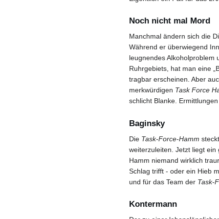
Noch nicht mal Mord
Manchmal ändern sich die Din
Während er überwiegend Inne
leugnendes Alkoholproblem u
Ruhrgebiets, hat man eine „B
tragbar erscheinen. Aber au
merkwürdigen
Task Force 
schlicht Blanke. Ermittlunge
Baginsky
Die
Task-Force-Hamm
steckt
weiterzuleiten. Jetzt liegt e
Hamm niemand wirklich traur
Schlag trifft - oder ein Hie
und für das Team der
Task-
Kontermann