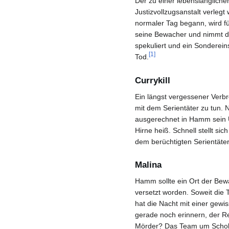
Der zu einer lebenslänglichen
Justizvollzugsanstalt verle
normaler Tag begann, wird f
seine Bewacher und nimmt di
spekuliert und ein Sonderei
[1]
Tod.
Currykill
Ein längst vergessener Verbr
mit dem Serientäter zu tun.
ausgerechnet in Hamm sein U
Hirne heiß. Schnell stellt si
dem berüchtigten Serientäter
Malina
Hamm sollte ein Ort der Bew
versetzt worden. Soweit die T
hat die Nacht mit einer gewi
gerade noch erinnern, der Res
Mörder? Das Team um Scholz,