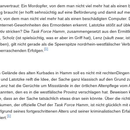
ll anvertraut: Ein Mordopfer, von dem man nicht viel mehr hat als eine
ng braucht (er hofft sehnsüchtig auf eine Beförderung und damit auf meh
er, von dem man nicht viel mehr hat als einen beschädigten Computer. D
nternet-Gewohnheiten des Ermordeten erkennt. Latotzke stößt auf üble
tiv stricken? Die
Task Force Hamm
, zusammengesetzt aus den Ermitt
Scholz (ist spielsüchtig, was er aber im Griff hat), Lenz (säuft zwar, ist
ben), gilt nicht gerade als die Speerspitze nordrhein-westfälischer Ve
[1]
überraschenden Erfolgen.
 Gelände des alten Kurbades in Hamm soll es nicht mit rechtenDing
nd Latotzke reift die Idee, der Sache ganz klassisch auf den Grund z
enz hat die Gerüchte um Missstände in der örtlichen Altenpflege vom 
annten, den es in die westfälische Provinz verschlagen hat. Beweisen k
 dass an der Sache tatsächlich etwas dran sein könnte. Über die richti
äumen, der offizielle Chef der
Task Force Hamm
, ist nicht glücklich m
und seines fortgeschrittenen Alters und seiner kriminalistischen Erf
[1]
ert.