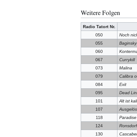
Weitere Folgen
Radio Tatort Nr.
050
Noch nic
055
Baginsky
060
Konterm
067
Currykill
073
Malina
079
Calibra o
084
Exit
095
Dead Lin
101
Alt ist kal
107
Ausgelös
118
Paradise 
124
Ronsdorf
130
Cascabe