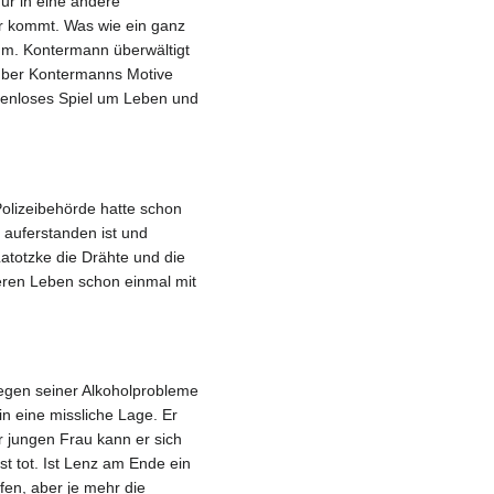
nur in eine andere
er kommt. Was wie ein ganz
um. Kontermann überwältigt
 über Kontermanns Motive
denloses Spiel um Leben und
Polizeibehörde hatte schon
 auferstanden ist und
totzke die Drähte und die
üheren Leben schon einmal mit
egen seiner Alkoholprobleme
in eine missliche Lage. Er
r jungen Frau kann er sich
st tot. Ist Lenz am Ende ein
en, aber je mehr die