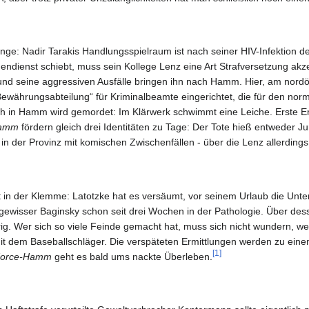
ge: Nadir Tarakis Handlungsspielraum ist nach seiner HIV-Infektion de
ndienst schiebt, muss sein Kollege Lenz eine Art Strafversetzung akz
nd seine aggressiven Ausfälle bringen ihn nach Hamm. Hier, am nordö
ewährungsabteilung“ für Kriminalbeamte eingerichtet, die für den nor
ch in Hamm wird gemordet: Im Klärwerk schwimmt eine Leiche. Erste Er
Hamm
fördern gleich drei Identitäten zu Tage: Der Tote hieß entweder Jur
n in der Provinz mit komischen Zwischenfällen - über die Lenz allerdin
 in der Klemme: Latotzke hat es versäumt, vor seinem Urlaub die Unte
in gewisser Baginsky schon seit drei Wochen in der Pathologie. Über dess
ig. Wer sich so viele Feinde gemacht hat, muss sich nicht wundern, w
b mit dem Baseballschläger. Die verspäteten Ermittlungen werden zu eine
[1]
Force-Hamm
geht es bald ums nackte Überleben.