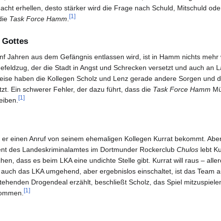
Nacht erhellen, desto stärker wird die Frage nach Schuld, Mitschuld o
[1]
die
Task Force Hamm
.
l Gottes
ünf Jahren aus dem Gefängnis entlassen wird, ist in Hamm nichts mehr
feldzug, der die Stadt in Angst und Schrecken versetzt und auch an La
eise haben die Kollegen Scholz und Lenz gerade andere Sorgen und di
zt. Ein schwerer Fehler, der dazu führt, dass die
Task Force Hamm
Müh
[1]
eiben.
s er einen Anruf von seinem ehemaligen Kollegen Kurrat bekommt. Aber 
nt des Landeskriminalamtes im Dortmunder Rockerclub
Chulos
lebt Ku
en, dass es beim LKA eine undichte Stelle gibt. Kurrat will raus – alle
auch das LKA umgehend, aber ergebnislos einschaltet, ist das Team 
ehenden Drogendeal erzählt, beschließt Scholz, das Spiel mitzuspielen
[1]
kommen.