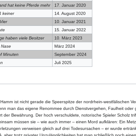
and hat keine Pferde mehr
17. Januar 2020
ß keiner
14. August 2020
Vier
10. Januar 2021
ute
15. Januar 2022
ge haben viele Besitzer
10. März 2023
 Nase
März 2024
nf Minuten
September 2024
on
Juli 2025
de Hamm ist nicht gerade die Speerspitze der nordrhein-westfälischen
 wenn man das eigene Renommee durch Dienstvergehen, Faulheit oder 
Ort der Bewährung. Der hoch verschuldete, notorische Spieler Scholz triff
nsam müssen sie – wie auch immer – einen Mord aufklären: Ein Metz
erletzungen verweisen gleich auf drei Todesursachen – er wurde erträn
KA, aber trotz privater Unzulänglichkeiten hat man schließlich noch eine