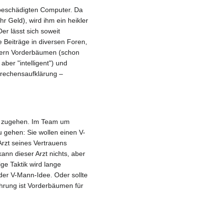
n beschädigten Computer. Da
r Geld), wird ihm ein heikler
er lässt sich soweit
 Beiträge in diversen Foren,
lern Vorderbäumen (schon
 aber "intelligent") und
rbrechensaufklärung –
en zugehen. Im Team um
u gehen: Sie wollen einen V-
Arzt seines Vertrauens
ann dieser Arzt nichts, aber
ge Taktik wird lange
it der V-Mann-Idee. Oder sollte
ahrung ist Vorderbäumen für