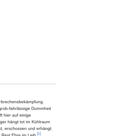
 Verbrechensbekämpfung.
grob-fahrlässige Dummheit
t hier auf einige
ger hängt tot im Kühlraum
kt, erschossen und erhängt.
[1]
n Rest Ehre im Leib.