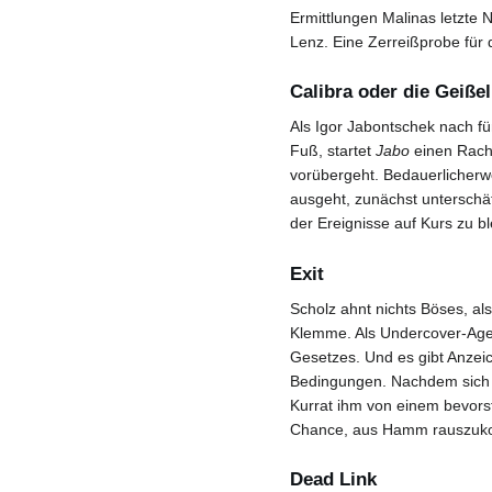
Ermittlungen Malinas letzte 
Lenz. Eine Zerreißprobe für 
Calibra oder die Geiße
Als Igor Jabontschek nach f
Fuß, startet
Jabo
einen Rache
vorübergeht. Bedauerlicherw
ausgeht, zunächst unterschät
der Ereignisse auf Kurs zu bl
Exit
Scholz ahnt nichts Böses, al
Klemme. Als Undercover-Age
Gesetzes. Und es gibt Anzeich
Bedingungen. Nachdem sich 
Kurrat ihm von einem bevorst
Chance, aus Hamm rauszu
Dead Link