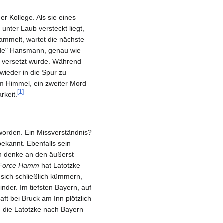
er Kollege. Als sie eines
unter Laub versteckt liegt,
ammelt, wartet die nächste
eude" Hansmann, genau wie
on versetzt wurde. Während
wieder in die Spur zu
em Himmel, ein zweiter Mord
[1]
rkeit.
 worden. Ein Missverständnis?
ekannt. Ebenfalls sein
an denke an den äußerst
 Force Hamm
hat Latotzke
ich schließlich kümmern,
nder. Im tiefsten Bayern, auf
ft bei Bruck am Inn plötzlich
r, die Latotzke nach Bayern