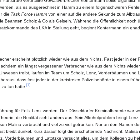
 Haftstrafe verurteilte Gewaltverbrecher Kontermann sollte eigentlich 
gt werden, als es ausgerechnet in Hamm zu einem folgenschweren Fehl
ür die
Task Force Hamm
von einer auf die andere Sekunde zum Albtra
e Beamten Scholz & Co als Geiseln. Während die Öffentlichkeit noch
nsatzkommando des LKA in Stellung geht, beginnt Kontermann ein gna
echer erscheint plötzlich wieder wie aus dem Nichts. Fast jeder in der 
 Nachdem ein längst vergessener Verbrecher wie aus dem Nichts wieder
nwesen treibt, laufen im Team um Scholz, Lenz, Vorderbäumen und La
ch heraus, dass fast jeder in der kreisfreien Polizeibehörde in einem fr
[1]
 zu tun hatte.
ährung für Felix Lenz werden. Der Düsseldorfer Kriminalbeamte war w
heorie, die Realität sieht anders aus. Sein Alkoholproblem bringt Lenz 
ssen Malina verbracht und viel zu viel getrunken. Nur an den Namen de
t bleibt dunkel. Kurz darauf folgt die erschütternde Nachricht: Malina i
 Vorderbäumen und Latotzke versucht alles, um dem Kollegen zu helf