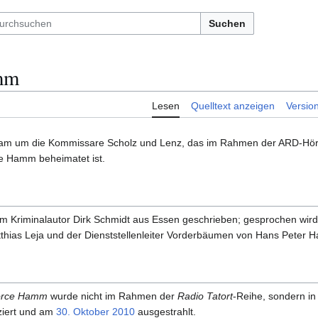
Suchen
mm
Lesen
Quelltext anzeigen
Versio
eam um die Kommissare Scholz und Lenz, das im Rahmen der ARD-Hör
de Hamm beheimatet ist.
m Kriminalautor Dirk Schmidt aus Essen geschrieben; gesprochen wird 
hias Leja und der Dienststellenleiter Vorderbäumen von Hans Peter H
orce Hamm
wurde nicht im Rahmen der
Radio Tatort
-Reihe, sondern i
iert und am
30. Oktober
2010
ausgestrahlt.