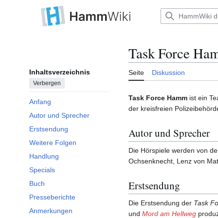
Zum
Inhalt
Hauptmenü
springen
Task Force Ha
Unterabschnitt Handlung umschalten
Inhaltsverzeichnis
Seite
Diskussion
Verbergen
Task Force Hamm
ist ein T
Anfang
der kreisfreien Polizeibehör
Autor und Sprecher
Erstsendung
Autor und Sprecher
Weitere Folgen
Die Hörspiele werden von de
Handlung
Ochsenknecht, Lenz von Matt
Specials
Erstsendung
Buch
Presseberichte
Die Erstsendung der
Task F
Anmerkungen
und
Mord am Hellweg
produz