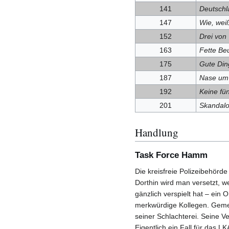
141
Deutschl
147
Wie, wei
152
Drei von 
163
Fette Be
175
Gute Din
187
Nase um
192
Keine fü
201
Skandal
Handlung
Task Force Hamm
Die kreisfreie Polizeibehör
Dorthin wird man versetzt,
gänzlich verspielt hat – ein 
merkwürdige Kollegen. Gemei
seiner Schlachterei. Seine V
Eigentlich ein Fall für das L