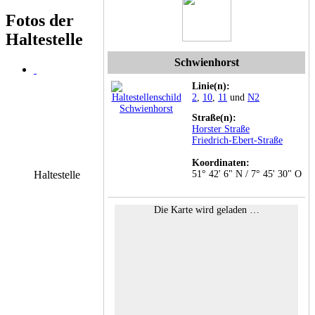
Fotos der
Haltestelle
Schwienhorst
Linie(n):
2
,
10
,
11
und
N2
Straße(n):
Horster Straße
Friedrich-Ebert-Straße
Koordinaten:
Haltestelle
51° 42' 6" N / 7° 45' 30" O
Die Karte wird geladen …