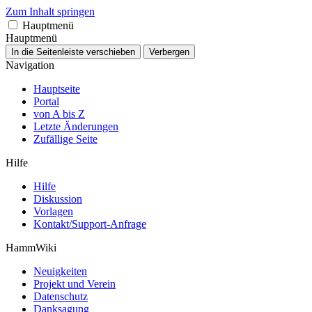
Zum Inhalt springen
Hauptmenü
Hauptmenü
In die Seitenleiste verschieben
Verbergen
Navigation
Hauptseite
Portal
von A bis Z
Letzte Änderungen
Zufällige Seite
Hilfe
Hilfe
Diskussion
Vorlagen
Kontakt/Support-Anfrage
HammWiki
Neuigkeiten
Projekt und Verein
Datenschutz
Danksagung