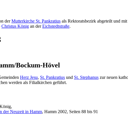
on der
Mutterkirche St. Pankratius
als Rektoratsbezirk abgeteilt und mi
e
Christus König
an der
Eichstedtstraße
.
g
t Hamm/Bockum-Hövel
 Gemeinden
Herz Jesu
,
St. Pankratius
und
St. Stephanus
zur neuen kath
chen werden als Filialkirchen geführt.
 König,
n der Neuzeit in Hamm
, Hamm 2002, Seiten 88 bis 91