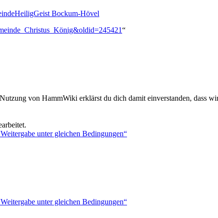
meindeHeiligGeist Bockum-Hövel
gemeinde_Christus_König&oldid=245421
“
 Nutzung von HammWiki erklärst du dich damit einverstanden, dass wir
arbeitet.
Weitergabe unter gleichen Bedingungen“