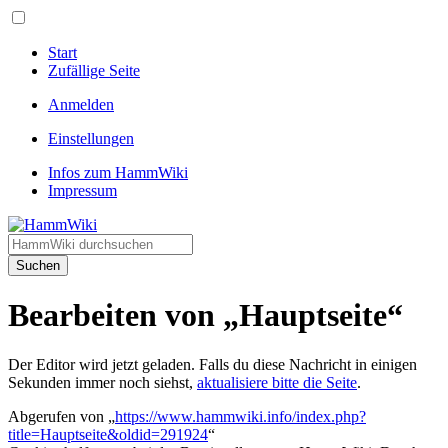
Start
Zufällige Seite
Anmelden
Einstellungen
Infos zum HammWiki
Impressum
Suchen
Bearbeiten von „Hauptseite“
Der Editor wird jetzt geladen. Falls du diese Nachricht in einigen
Sekunden immer noch siehst,
aktualisiere bitte die Seite
.
Abgerufen von „
https://www.hammwiki.info/index.php?
title=Hauptseite&oldid=291924
“