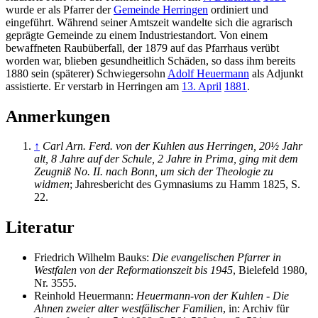
wurde er als Pfarrer der
Gemeinde Herringen
ordiniert und
eingeführt. Während seiner Amtszeit wandelte sich die agrarisch
geprägte Gemeinde zu einem Industriestandort. Von einem
bewaffneten Raubüberfall, der 1879 auf das Pfarrhaus verübt
worden war, blieben gesundheitlich Schäden, so dass ihm bereits
1880 sein (späterer) Schwiegersohn
Adolf Heuermann
als Adjunkt
assistierte. Er verstarb in Herringen am
13. April
1881
.
Anmerkungen
↑
Carl Arn. Ferd. von der Kuhlen aus Herringen, 20½ Jahr
alt, 8 Jahre auf der Schule, 2 Jahre in Prima, ging mit dem
Zeugniß No. II. nach Bonn, um sich der Theologie zu
widmen
; Jahresbericht des Gymnasiums zu Hamm 1825, S.
22.
Literatur
Friedrich Wilhelm Bauks:
Die evangelischen Pfarrer in
Westfalen von der Reformationszeit bis 1945
, Bielefeld 1980,
Nr. 3555.
Reinhold Heuermann:
Heuermann-von der Kuhlen - Die
Ahnen zweier alter westfälischer Familien
, in: Archiv für