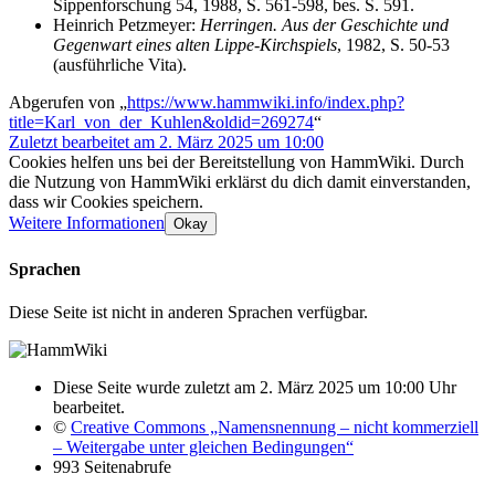
Sippenforschung 54, 1988, S. 561-598, bes. S. 591.
Heinrich Petzmeyer:
Herringen. Aus der Geschichte und
Gegenwart eines alten Lippe-Kirchspiels
, 1982, S. 50-53
(ausführliche Vita).
Abgerufen von „
https://www.hammwiki.info/index.php?
title=Karl_von_der_Kuhlen&oldid=269274
“
Zuletzt bearbeitet am 2. März 2025 um 10:00
Cookies helfen uns bei der Bereitstellung von HammWiki. Durch
die Nutzung von HammWiki erklärst du dich damit einverstanden,
dass wir Cookies speichern.
Weitere Informationen
Okay
Sprachen
Diese Seite ist nicht in anderen Sprachen verfügbar.
Diese Seite wurde zuletzt am 2. März 2025 um 10:00 Uhr
bearbeitet.
©
Creative Commons „Namensnennung – nicht kommerziell
– Weitergabe unter gleichen Bedingungen“
993 Seitenabrufe