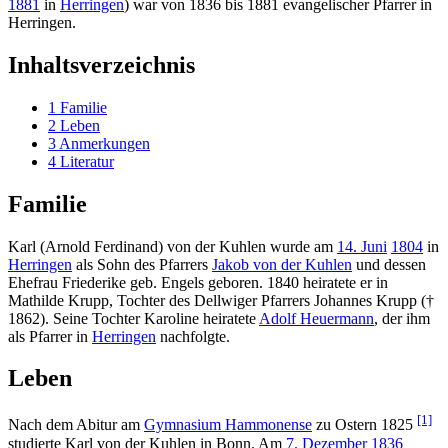
1881
in
Herringen
) war von 1836 bis 1881 evangelischer Pfarrer in
Herringen.
Inhaltsverzeichnis
1
Familie
2
Leben
3
Anmerkungen
4
Literatur
Familie
Karl (Arnold Ferdinand) von der Kuhlen wurde am
14. Juni
1804
in
Herringen
als Sohn des Pfarrers
Jakob von der Kuhlen
und dessen
Ehefrau Friederike geb. Engels geboren. 1840 heiratete er in
Mathilde Krupp, Tochter des Dellwiger Pfarrers Johannes Krupp (†
1862). Seine Tochter Karoline heiratete
Adolf Heuermann
, der ihm
als Pfarrer in
Herringen
nachfolgte.
Leben
[1]
Nach dem Abitur am
Gymnasium Hammonense
zu Ostern 1825
studierte Karl von der Kuhlen in Bonn. Am
7. Dezember
1836