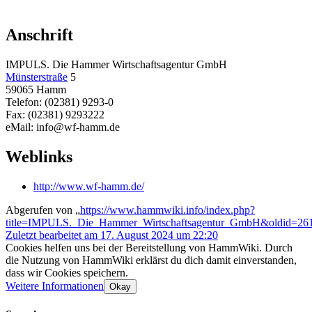
Anschrift
IMPULS. Die Hammer Wirtschaftsagentur GmbH
Münsterstraße
5
59065 Hamm
Telefon: (02381) 9293-0
Fax: (02381) 9293222
eMail: info@wf-hamm.de
Weblinks
http://www.wf-hamm.de/
Abgerufen von „
https://www.hammwiki.info/index.php?
title=IMPULS._Die_Hammer_Wirtschaftsagentur_GmbH&oldid=26
Zuletzt bearbeitet am 17. August 2024 um 22:20
Cookies helfen uns bei der Bereitstellung von HammWiki. Durch
die Nutzung von HammWiki erklärst du dich damit einverstanden,
dass wir Cookies speichern.
Weitere Informationen
Okay