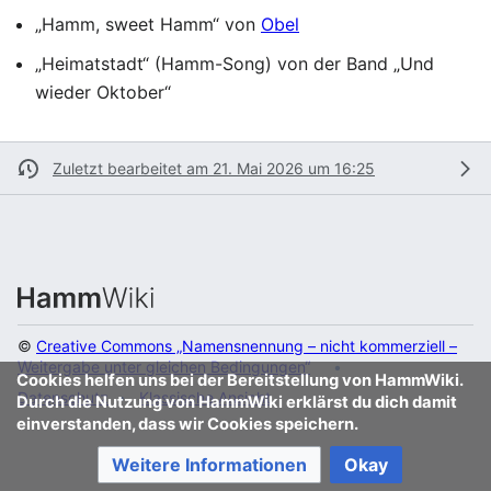
„Hamm, sweet Hamm“ von
Obel
„Heimatstadt“ (Hamm-Song) von der Band „Und
wieder Oktober“
Zuletzt bearbeitet am 21. Mai 2026 um 16:25
©
Creative Commons „Namensnennung – nicht kommerziell –
Weitergabe unter gleichen Bedingungen“
Cookies helfen uns bei der Bereitstellung von HammWiki.
Datenschutz
Klassische Ansicht
Durch die Nutzung von HammWiki erklärst du dich damit
einverstanden, dass wir Cookies speichern.
Weitere Informationen
Okay