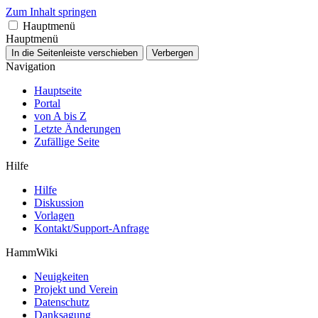
Zum Inhalt springen
Hauptmenü
Hauptmenü
In die Seitenleiste verschieben
Verbergen
Navigation
Hauptseite
Portal
von A bis Z
Letzte Änderungen
Zufällige Seite
Hilfe
Hilfe
Diskussion
Vorlagen
Kontakt/Support-Anfrage
HammWiki
Neuigkeiten
Projekt und Verein
Datenschutz
Danksagung