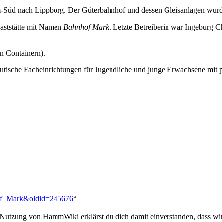
m-Süd nach Lippborg. Der Güterbahnhof und dessen Gleisanlagen wurd
Gaststätte mit Namen
Bahnhof Mark
. Letzte Betreiberin war Ingeburg C
in Containern).
eutische Facheinrichtungen für Jugendliche und junge Erwachsene mit 
hof_Mark&oldid=245676
“
 Nutzung von HammWiki erklärst du dich damit einverstanden, dass wir