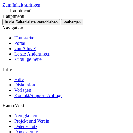
Zum Inhalt springen
Hauptmenü
Hauptmenü
In die Seitenleiste verschieben
Verbergen
Navigation
Hauptseite
Portal
von A bis Z
Letzte Änderungen
Zufällige Seite
Hilfe
Hilfe
Diskussion
Vorlagen
Kontakt/Support-Anfrage
HammWiki
Neuigkeiten
Projekt und Verein
Datenschutz
Danksagung