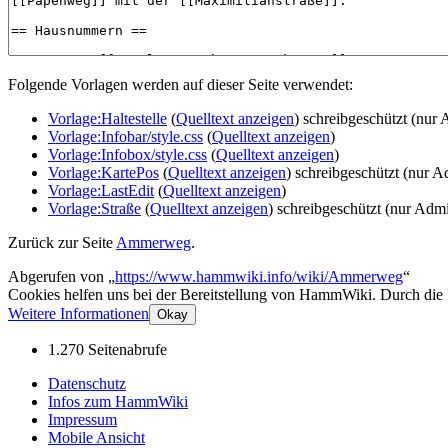
Folgende Vorlagen werden auf dieser Seite verwendet:
Vorlage:Haltestelle
(
Quelltext anzeigen
) schreibgeschützt (nur 
Vorlage:Infobar/style.css
(
Quelltext anzeigen
)
Vorlage:Infobox/style.css
(
Quelltext anzeigen
)
Vorlage:KartePos
(
Quelltext anzeigen
) schreibgeschützt (nur A
Vorlage:LastEdit
(
Quelltext anzeigen
)
Vorlage:Straße
(
Quelltext anzeigen
) schreibgeschützt (nur Admi
Zurück zur Seite
Ammerweg
.
Abgerufen von „
https://www.hammwiki.info/wiki/Ammerweg
“
Cookies helfen uns bei der Bereitstellung von HammWiki. Durch die
Weitere Informationen
Okay
1.270 Seitenabrufe
Datenschutz
Infos zum HammWiki
Impressum
Mobile Ansicht