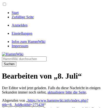
Start
Zufällige Seite
Anmelden
Einstellungen
Infos zum HammWiki
Impressum
Suchen
Bearbeiten von „8. Juli“
Der Editor wird jetzt geladen. Falls du diese Nachricht in einigen
Sekunden immer noch siehst,
aktualisiere bitte die Seite
.
Abgerufen von „
https://www.hammwiki.info/index.php?
title=8._Juli&oldid=275428
“