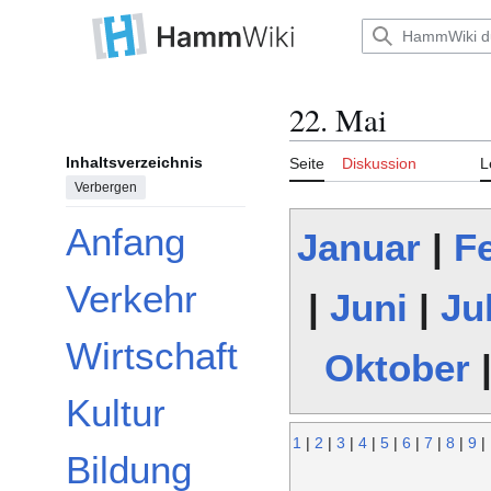
Zum
Inhalt
Hauptmenü
springen
22. Mai
Inhaltsverzeichnis
Seite
Diskussion
L
Verbergen
Anfang
Januar
|
F
Verkehr
|
Juni
|
Jul
Wirtschaft
Oktober
Kultur
1
|
2
|
3
|
4
|
5
|
6
|
7
|
8
|
9
|
Bildung