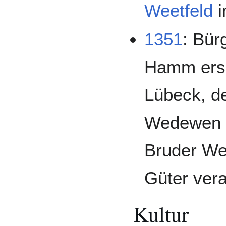
Weetfeld
i
1351
: Bür
Hamm ersu
Lübeck, d
Wedewen d
Bruder We
Güter vera
Kultur