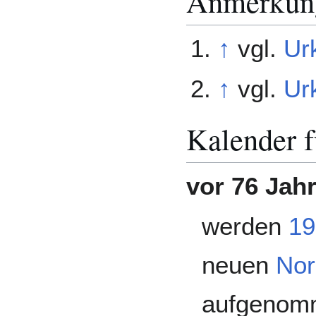
Anmerkun
↑
vgl.
Ur
↑
vgl.
Ur
Kalender fü
vor 76 Jah
werden
19
neuen
Nor
aufgenom