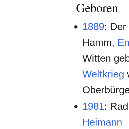
Geboren
1889
: Der
Hamm,
Em
Witten ge
Weltkrieg
w
Oberbürge
1981
: Ra
Heimann